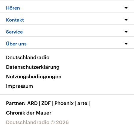
Programm
Hören
Alle Sendungen
Livestream
Kontakt
Die Nachrichten
Audios
Hörerservice
Service
Nachrichtenleicht
Podcasts
Social Media
FAQ
Über uns
Neue Beiträge auf dlf.de
Deutschlandfunk App
Newsletter
Deutschlandradio
Themen-Schwerpunkte
Nachrichten App
Deutschlandradio
Veranstaltungen
Presse
Frequenzen
Datenschutzerklärung
Musikliste
Ausbildung und Karriere
Nutzungsbedingungen
RSS
Transparenz
Impressum
Korrekturen
Barrierefreiheit
Partner
ARD
|
ZDF
|
Phoenix
|
arte
|
Chronik der Mauer
Deutschlandradio © 2026