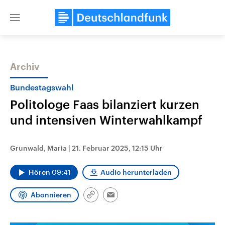
Close
menu
Archiv
Themen
Bundestagswahl
Politologe Faas bilanziert kurzen
und intensiven Winterwahlkampf
Grunwald, Maria
|
21. Februar 2025, 12:15 Uhr
Hören
09:41
Audio herunterladen
USA
Nahostkonflikt
Aktuelle Beiträge, Analysen und
Aktuelle Lage und Hinter
Der Überfall der palästine
Hintergründe
Abonnieren
Link
Wirtschaftlich und militärisch
Terrororganisation Hamas
Email
kopieren/teilen
gehören die Vereinigten Staaten zu
Oktober 2023 auf Israel ha
den mächtigsten Ländern der Erde,
Region wieder die Gewalt 
mit großem Einfluss auf das
Israel möchte die Hamas z