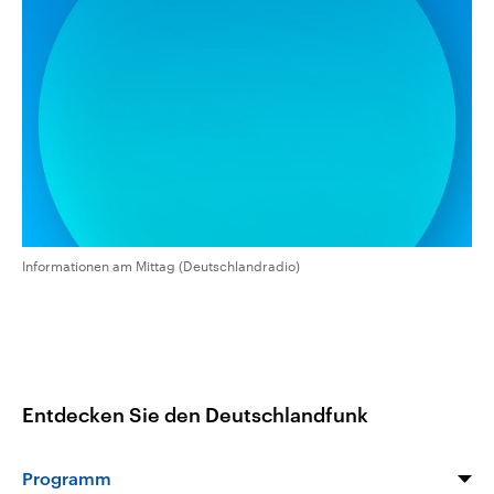
aktuelle Weltgeschehen.
Diese wird wie die Hisboll
Libanon vom Iran unterstüt
Sendungen
Programm
Podcasts
Audio-Archiv
Informationen am Mittag (Deutschlandradio)
Entdecken Sie den Deutschlandfunk
Programm