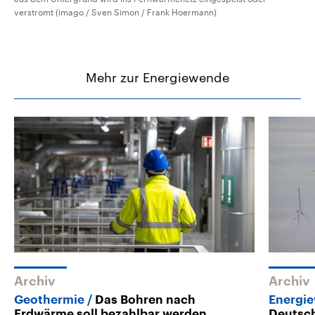
verstromt (imago / Sven Simon / Frank Hoermann)
Mehr zur Energiewende
Archiv
Archiv
Geothermie
Das Bohren nach
Energi
Erdwärme soll bezahlbar werden
Deutsc