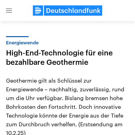
Close
menu
Energiewende
Themen
High-End-Technologie für eine
bezahlbare Geothermie
Geothermie gilt als Schlüssel zur
Energiewende – nachhaltig, zuverlässig, rund
um die Uhr verfügbar. Bislang bremsen hohe
Landtagswahl Sachsen-Anhalt
USA
Bohrkosten den Fortschritt. Doch innovative
2026
Aktuelle Beiträge, Analys
Technologie könnte der Energie aus der Tiefe
Alle Informationen
Hintergründe
Sachsen-Anhalt wählt am 6.
Wirtschaftlich und militäri
zum Durchbruch verhelfen. (Erstsendung am
September 2026 einen neuen
gehören die Vereinigten S
Landtag. Seit 2021 wird das
den mächtigsten Ländern 
10.2.25)
Bundesland von einer Koalition aus
mit großem Einfluss auf d