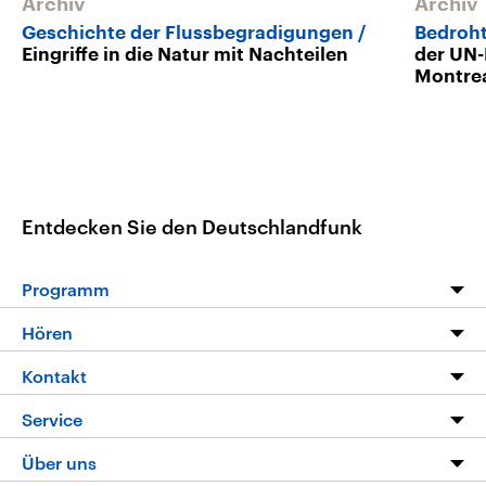
Archiv
Archiv
Geschichte der Flussbegradigungen
Bedroht
Eingriffe in die Natur mit Nachteilen
der UN-
Montrea
Entdecken Sie den Deutschlandfunk
Programm
Programm
Hören
Alle Sendungen
Livestream
Kontakt
Die Nachrichten
Audios
Hörerservice
Service
Nachrichtenleicht
Podcasts
Social Media
FAQ
Über uns
Neue Beiträge auf dlf.de
Deutschlandfunk App