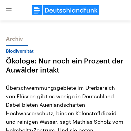
Close
menu
Archiv
Themen
Biodiversität
Ökologe: Nur noch ein Prozent der
Auwälder intakt
Überschwemmungsgebiete im Uferbereich
von Flüssen gibt es wenige in Deutschland.
Landtagswahl Sachsen-Anhalt
USA
Dabei bieten Auenlandschaften
2026
Aktuelle Beiträge, Analys
Alle Informationen
Hintergründe
Hochwasserschutz, binden Kolenstoffdioxid
Sachsen-Anhalt wählt am 6.
Wirtschaftlich und militäri
September 2026 einen neuen
gehören die Vereinigten S
und reinigen Wasser, sagt Mathias Scholz vom
Landtag. Seit 2021 wird das
den mächtigsten Ländern 
Helmholtz-Zentrum. Und sie böten
Bundesland von einer Koalition aus
mit großem Einfluss auf d