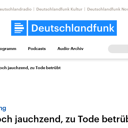
eutschlandradio
Deutschlandfunk Kultur
Deutschlandfunk No
rogramm
Podcasts
Audio-Archiv
Wirtschaft
Wissen
Kultur
Europa
Gesellschaf
ch jauchzend, zu Tode betrübt
ng
h jauchzend, zu Tode betrü
Nahostkonflikt
Iran
le Beiträge,
Aktuelle Lage und
Aktuelle Lage und