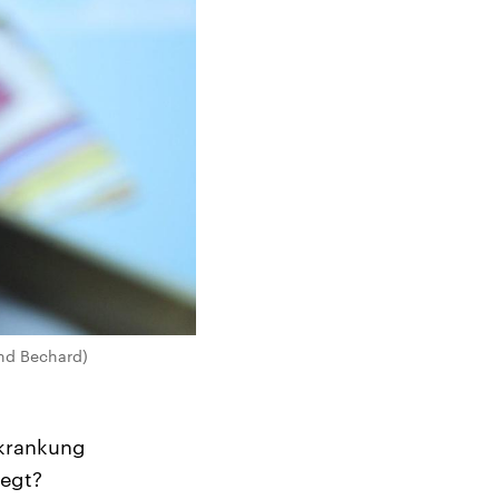
and Bechard)
rkrankung
iegt?