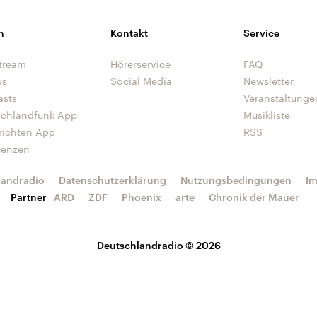
n
Kontakt
Service
tream
Hörerservice
FAQ
os
Social Media
Newsletter
asts
Veranstaltunge
schlandfunk App
Musikliste
richten App
RSS
uenzen
landradio
Datenschutzerklärung
Nutzungsbedingungen
I
Partner
ARD
ZDF
Phoenix
arte
Chronik der Mauer
Deutschlandradio © 2026