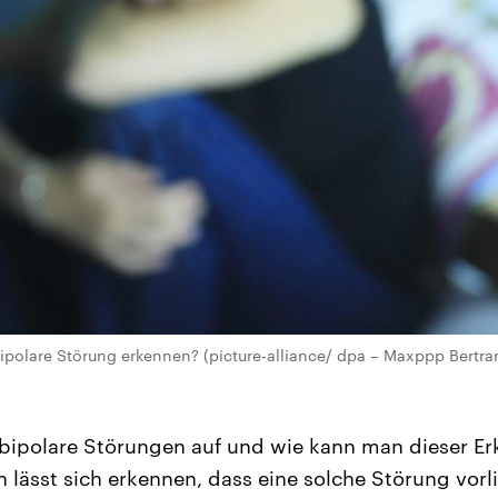
bipolare Störung erkennen? (picture-alliance/ dpa – Maxppp Bertr
 bipolare Störungen auf und wie kann man dieser E
lässt sich erkennen, dass eine solche Störung vorl