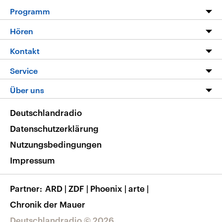
Programm
Programm
Hören
Alle Sendungen
Livestream
Kontakt
Die Nachrichten
Audios
Hörerservice
Service
Nachrichtenleicht
Podcasts
Social Media
FAQ
Über uns
Neue Beiträge auf dlf.de
Deutschlandfunk App
Newsletter
Deutschlandradio
Themen-Schwerpunkte
Nachrichten App
Deutschlandradio
Veranstaltungen
Presse
Frequenzen
Datenschutzerklärung
Musikliste
Ausbildung und Karriere
Nutzungsbedingungen
RSS
Transparenz
Impressum
Korrekturen
Barrierefreiheit
Partner
ARD
|
ZDF
|
Phoenix
|
arte
|
Chronik der Mauer
Deutschlandradio © 2026