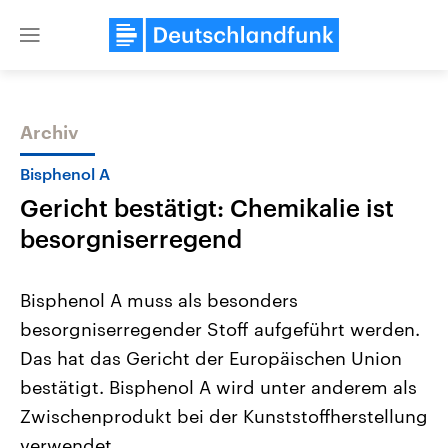
Close
menu
Archiv
Themen
Bisphenol A
Gericht bestätigt: Chemikalie ist
besorgniserregend
Bisphenol A muss als besonders
besorgniserregender Stoff aufgeführt werden.
Landtagswahl Sachsen-Anhalt
USA
Das hat das Gericht der Europäischen Union
2026
Aktuelle Beiträge, Analys
Alle Informationen
Hintergründe
bestätigt. Bisphenol A wird unter anderem als
Sachsen-Anhalt wählt am 6.
Wirtschaftlich und militäri
September 2026 einen neuen
gehören die Vereinigten S
Zwischenprodukt bei der Kunststoffherstellung
Landtag. Seit 2021 wird das
den mächtigsten Ländern 
verwendet.
Bundesland von einer Koalition aus
mit großem Einfluss auf d