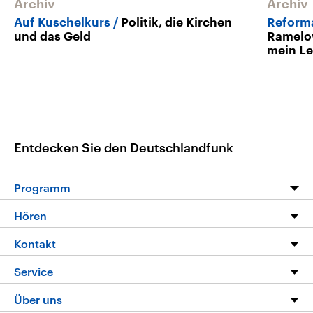
Archiv
Archiv
Auf Kuschelkurs
Politik, die Kirchen
Reform
und das Geld
Ramelow
mein L
Entdecken Sie den Deutschlandfunk
Programm
Programm
Hören
Alle Sendungen
Livestream
Kontakt
Die Nachrichten
Audios
Hörerservice
Service
Nachrichtenleicht
Podcasts
Social Media
FAQ
Über uns
Neue Beiträge auf dlf.de
Deutschlandfunk App