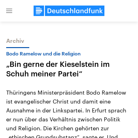
Close
menu
Archiv
Themen
Bodo Ramelow und die Religion
„Bin gerne der Kieselstein im
Schuh meiner Partei“
Thüringens Ministerpräsident Bodo Ramelow
ist evangelischer Christ und damit eine
Landtagswahl Sachsen-Anhalt
USA
Ausnahme in der Linkspartei. In Erfurt sprach
2026
Aktuelle Beiträge, Analys
Alle Informationen
Hintergründe
er nun über das Verhältnis zwischen Politik
Sachsen-Anhalt wählt am 6.
Wirtschaftlich und militäri
September 2026 einen neuen
gehören die Vereinigten S
und Religion. Die Kirchen gehörten zur
Landtag. Seit 2021 wird das
den mächtigsten Ländern 
„ethischen Grundsubstanz“, sagte er. Und
Bundesland von einer Koalition aus
mit großem Einfluss auf d