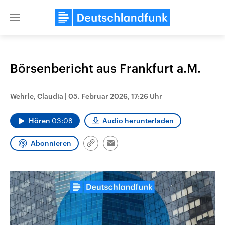
Close
menu
Börsenbericht aus Frankfurt a.M.
Themen
Wehrle, Claudia
|
05. Februar 2026, 17:26 Uhr
Hören
03:08
Audio herunterladen
Abonnieren
Link
Email
kopieren/teilen
Landtagswahl Sachsen-Anhalt
USA
2026
Aktuelle Beiträge, Analys
Alle Informationen
Hintergründe
Sachsen-Anhalt wählt am 6.
Wirtschaftlich und militäri
September 2026 einen neuen
gehören die Vereinigten S
Landtag. Seit 2021 wird das
den mächtigsten Ländern 
Bundesland von einer Koalition aus
mit großem Einfluss auf d