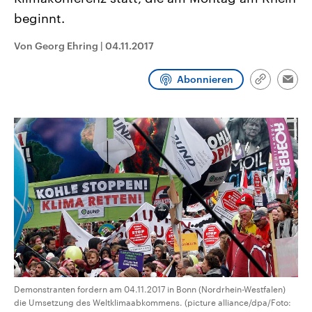
CDU, SPD und FDP regiert.-
aktuelle Weltgeschehen.
beginnt.
Umfragen, Prognosen,
Wahlprogramme, aktuelle Berichte
Sendungen
Programm
Podcasts
und Hintergründe zu den Parteien
Von Georg Ehring
|
04.11.2017
und Kandidaten der anstehenden
Wahl.
Audio-Archiv
Abonnieren
Link
Emai
kopieren/te
Demonstranten fordern am 04.11.2017 in Bonn (Nordrhein-Westfalen)
die Umsetzung des Weltklimaabkommens. (picture alliance/dpa/Foto: