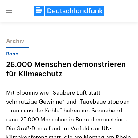
Close
menu
Archiv
Themen
Bonn
25.000 Menschen demonstrieren
für Klimaschutz
Mit Slogans wie „Saubere Luft statt
schmutzige Gewinne“ und „Tagebaue stoppen
Landtagswahl Sachsen-Anhalt
USA
– raus aus der Kohle“ haben am Sonnabend
2026
Aktuelle Beiträge, Analys
Alle Informationen
Hintergründe
rund 25.000 Menschen in Bonn demonstriert.
Sachsen-Anhalt wählt am 6.
Wirtschaftlich und militäri
September 2026 einen neuen
gehören die Vereinigten S
Die Groß-Demo fand im Vorfeld der UN-
Landtag. Seit 2021 wird das
den mächtigsten Ländern 
Klimakonferenz statt, die am Montag am Rhein
Bundesland von einer Koalition aus
mit großem Einfluss auf d