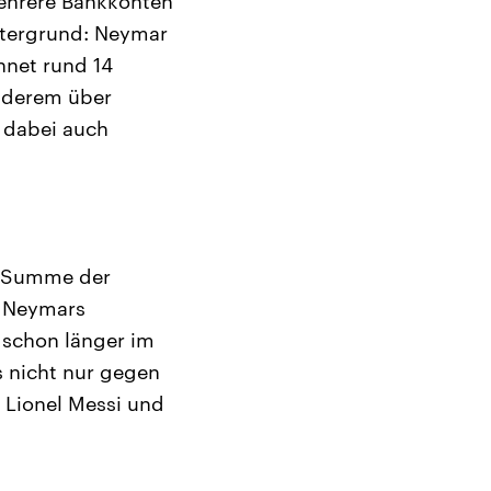
mehrere Bankkonten
ntergrund: Neymar
hnet rund 14
anderem über
 dabei auch
he Summe der
e Neymars
r schon länger im
s nicht nur gegen
 Lionel Messi und