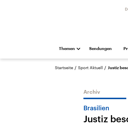
D
Themen
Sendungen
P
Die Nachrichten
Politik
/
/
Startseite
Sport Aktuell
Justiz be
Hörspiel und Feature
Musik
Archiv
Brasilien
Justiz be
Landtagswahl Sachsen-
USA
Anhalt 2026
Aktuel