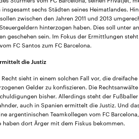
 des Stürmers vom FC Barcelona, seinen Privatjet, 
n insgesamt sechs Städten seines Heimatlandes. Hi
 sollen zwischen den Jahren 2011 und 2013 umgerec
 Steuergeldern hinterzogen haben. Dies soll unter 
n geschehen sein. Im Fokus der Ermittlungen steht
 vom FC Santos zum FC Barcelona.
mittelt die Justiz
e Recht sieht in einem solchen Fall vor, die dreifac
rzogenen Gelder zu konfiszieren. Die Rechtsanwält
schuldigungen bisher. Allerdings steht der Fußballe
ahnder, auch in Spanien ermittelt die Justiz. Und da
ine argentinischen Teamkollegen vom FC Barcelona,
o haben dort Ärger mit dem Fiskus bekommen.