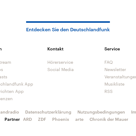
Entdecken Sie den Deutschlandfunk
n
Kontakt
Service
tream
Hörerservice
FAQ
os
Social Media
Newsletter
asts
Veranstaltunge
schlandfunk App
Musikliste
richten App
RSS
uenzen
landradio
Datenschutzerklärung
Nutzungsbedingungen
I
Partner
ARD
ZDF
Phoenix
arte
Chronik der Mauer