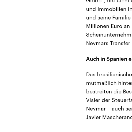
Globo“, die Jacht
und Immobilien i
und seine Familie
Millionen Euro an
Scheinunternehme
Neymars Transfer
Auch in Spanien er
Das brasilianisch
mutmaßlich hinte
bestreiten die Be
Visier der Steuerf
Neymar – auch se
Javier Mascheran