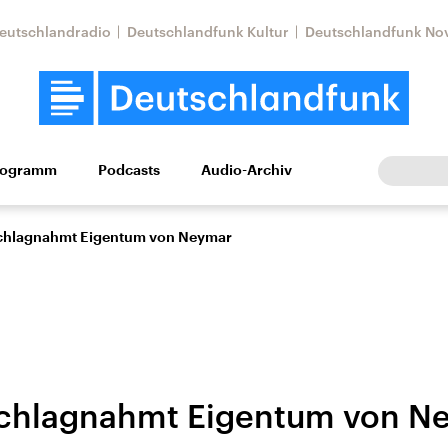
eutschlandradio
Deutschlandfunk Kultur
Deutschlandfunk No
rogramm
Podcasts
Audio-Archiv
Wirtschaft
Wissen
Kultur
Europa
Gesellschaf
schlagnahmt Eigentum von Neymar
schlagnahmt Eigentum von N
Nahostkonflikt
Iran
le Beiträge,
Aktuelle Lage und
Aktuelle Lage und