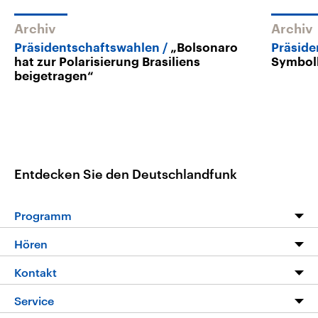
Archiv
Archiv
Präsidentschaftswahlen
„Bolsonaro
Präside
hat zur Polarisierung Brasiliens
Symbolk
beigetragen“
Entdecken Sie den Deutschlandfunk
Programm
Programm
Hören
Alle Sendungen
Livestream
Kontakt
Die Nachrichten
Audios
Hörerservice
Service
Nachrichtenleicht
Podcasts