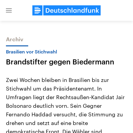
Close
menu
Archiv
Themen
Brasilien vor Stichwahl
Brandstifter gegen Biedermann
Zwei Wochen bleiben in Brasilien bis zur
Stichwahl um das Präsidentenamt. In
Umfragen liegt der Rechtsaußen-Kandidat Jair
Landtagswahl Sachsen-Anhalt
USA
Bolsonaro deutlich vorn. Sein Gegner
2026
Aktuelle Beiträge, Analys
Alle Informationen
Fernando Haddad versucht, die Stimmung zu
Hintergründe
Sachsen-Anhalt wählt am 6.
Wirtschaftlich und militäri
drehen und setzt auf eine breite
September 2026 einen neuen
gehören die Vereinigten S
Landtag. Seit 2021 wird das
den mächtigsten Ländern 
demokratische Front. Die Wähler sind
Bundesland von einer Koalition aus
mit großem Einfluss auf d