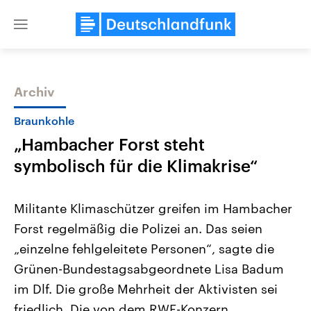
Close
menu
Archiv
Themen
Braunkohle
„Hambacher Forst steht
symbolisch für die Klimakrise“
Militante Klimaschützer greifen im Hambacher
Forst regelmäßig die Polizei an. Das seien
Landtagswahl Sachsen-Anhalt
USA
„einzelne fehlgeleitete Personen“, sagte die
2026
Aktuelle Beiträge, Analys
Alle Informationen
Hintergründe
Grünen-Bundestagsabgeordnete Lisa Badum
Sachsen-Anhalt wählt am 6.
Wirtschaftlich und militäri
September 2026 einen neuen
gehören die Vereinigten S
im Dlf. Die große Mehrheit der Aktivisten sei
Landtag. Seit 2021 wird das
den mächtigsten Ländern 
friedlich. Die von dem RWE-Konzern
Bundesland von einer Koalition aus
mit großem Einfluss auf d