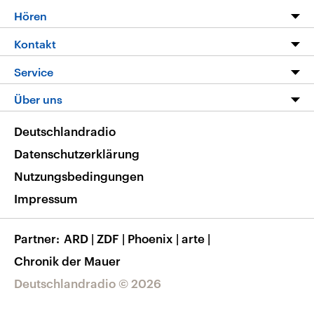
Programm
Hören
Alle Sendungen
Livestream
Kontakt
Die Nachrichten
Audios
Hörerservice
Service
Nachrichtenleicht
Podcasts
Social Media
FAQ
Über uns
Neue Beiträge auf dlf.de
Deutschlandfunk App
Newsletter
Deutschlandradio
Themen-Schwerpunkte
Nachrichten App
Deutschlandradio
Veranstaltungen
Presse
Frequenzen
Datenschutzerklärung
Musikliste
Ausbildung und Karriere
Nutzungsbedingungen
RSS
Transparenz
Impressum
Korrekturen
Barrierefreiheit
Partner
ARD
|
ZDF
|
Phoenix
|
arte
|
Chronik der Mauer
Deutschlandradio © 2026