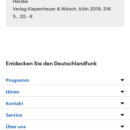
Herzke
Verlag Kiepenheuer & Witsch, Köln 2019, 316
S., 20,- €
Entdecken Sie den Deutschlandfunk
Programm
Programm
Hören
Alle Sendungen
Livestream
Kontakt
Die Nachrichten
Audios
Hörerservice
Service
Nachrichtenleicht
Podcasts
Social Media
FAQ
Über uns
Neue Beiträge auf dlf.de
Deutschlandfunk App