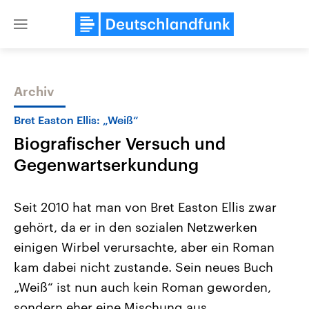
Close
menu
Archiv
Themen
Bret Easton Ellis: „Weiß“
Biografischer Versuch und
Gegenwartserkundung
Seit 2010 hat man von Bret Easton Ellis zwar
gehört, da er in den sozialen Netzwerken
USA
Nahostkonflikt
einigen Wirbel verursachte, aber ein Roman
Aktuelle Beiträge, Analysen und
Aktuelle Lage und Hinter
Der Überfall der palästine
Hintergründe
kam dabei nicht zustande. Sein neues Buch
Wirtschaftlich und militärisch
Terrororganisation Hamas
gehören die Vereinigten Staaten zu
Oktober 2023 auf Israel ha
„Weiß“ ist nun auch kein Roman geworden,
den mächtigsten Ländern der Erde,
Region wieder die Gewalt 
sondern eher eine Mischung aus
mit großem Einfluss auf das
Israel möchte die Hamas z