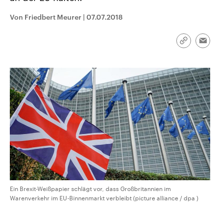
CDU, SPD und FDP regiert.-
aktuelle Weltgeschehen.
Umfragen, Prognosen,
Von Friedbert Meurer
|
07.07.2018
Wahlprogramme, aktuelle Berichte
Sendungen
Programm
Podcasts
und Hintergründe zu den Parteien
und Kandidaten der anstehenden
Link
Wahl.
Emai
kopieren/te
Audio-Archiv
Ein Brexit-Weißpapier schlägt vor, dass Großbritannien im
Warenverkehr im EU-Binnenmarkt verbleibt (picture alliance / dpa )