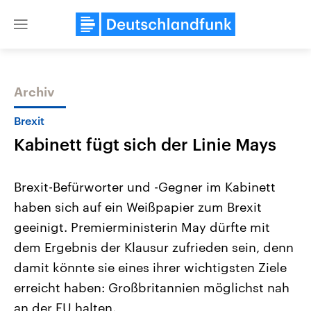
Close
menu
Archiv
Themen
Brexit
Kabinett fügt sich der Linie Mays
Brexit-Befürworter und -Gegner im Kabinett
haben sich auf ein Weißpapier zum Brexit
geeinigt. Premierministerin May dürfte mit
Landtagswahl Sachsen-Anhalt
USA
dem Ergebnis der Klausur zufrieden sein, denn
2026
Aktuelle Beiträge, Analys
Alle Informationen
damit könnte sie eines ihrer wichtigsten Ziele
Hintergründe
Sachsen-Anhalt wählt am 6.
Wirtschaftlich und militäri
erreicht haben: Großbritannien möglichst nah
September 2026 einen neuen
gehören die Vereinigten S
Landtag. Seit 2021 wird das
den mächtigsten Ländern 
an der EU halten.
Bundesland von einer Koalition aus
mit großem Einfluss auf d