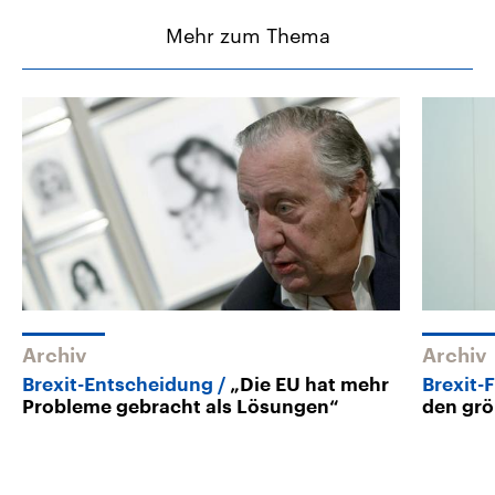
Mehr zum Thema
Archiv
Archiv
Brexit-Entscheidung
„Die EU hat mehr
Brexit-
Probleme gebracht als Lösungen“
den grö