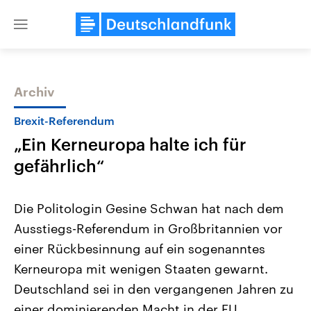
Close
menu
Archiv
Themen
Brexit-Referendum
„Ein Kerneuropa halte ich für
gefährlich“
Die Politologin Gesine Schwan hat nach dem
Ausstiegs-Referendum in Großbritannien vor
Landtagswahl Sachsen-Anhalt
USA
einer Rückbesinnung auf ein sogenanntes
2026
Aktuelle Beiträge, Analys
Alle Informationen
Hintergründe
Kerneuropa mit wenigen Staaten gewarnt.
Sachsen-Anhalt wählt am 6.
Wirtschaftlich und militäri
September 2026 einen neuen
gehören die Vereinigten S
Deutschland sei in den vergangenen Jahren zu
Landtag. Seit 2021 wird das
den mächtigsten Ländern 
einer dominierenden Macht in der EU
Bundesland von einer Koalition aus
mit großem Einfluss auf d