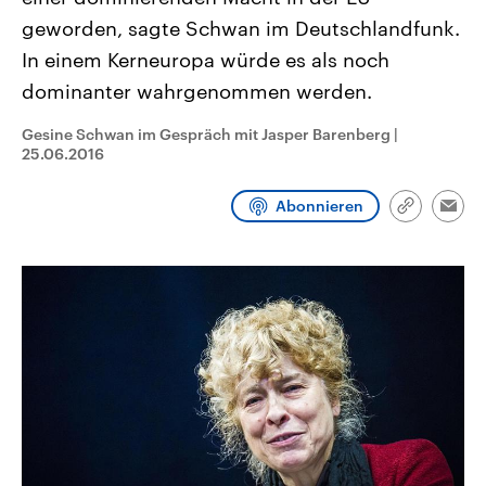
CDU, SPD und FDP regiert.-
aktuelle Weltgeschehen.
geworden, sagte Schwan im Deutschlandfunk.
Umfragen, Prognosen,
Wahlprogramme, aktuelle Berichte
In einem Kerneuropa würde es als noch
Sendungen
Programm
Podcasts
und Hintergründe zu den Parteien
und Kandidaten der anstehenden
dominanter wahrgenommen werden.
Wahl.
Audio-Archiv
Gesine Schwan im Gespräch mit Jasper Barenberg
|
25.06.2016
Abonnieren
Link
Emai
kopieren/te