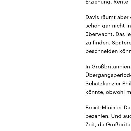
Erziehung, Rente –
Davis räumt aber 
schon gar nicht i
überwacht. Das le
zu finden. Später
beschneiden könn
In Großbritannien
Übergangsperiode 
Schatzkanzler Phi
könnte, obwohl ma
Brexit-Minister D
bezahlen. Und auc
Zeit, da Großbrit