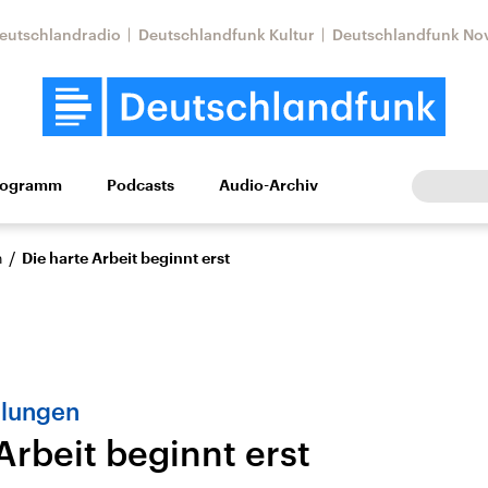
eutschlandradio
Deutschlandfunk Kultur
Deutschlandfunk No
rogramm
Podcasts
Audio-Archiv
Wirtschaft
Wissen
Kultur
Europa
Gesellschaf
/
n
Die harte Arbeit beginnt erst
dlungen
Arbeit beginnt erst
Nahostkonflikt
Iran
le Beiträge,
Aktuelle Lage und
Aktuelle Lage und