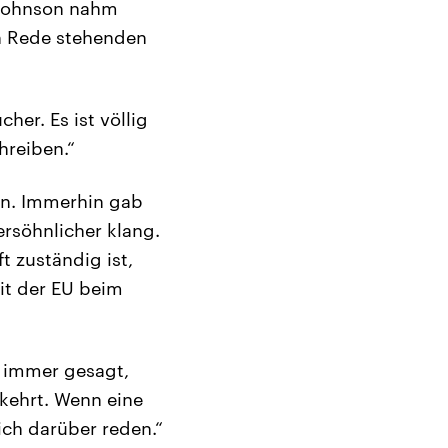
 Johnson nahm
in Rede stehenden
her. Es ist völlig
hreiben.“
ion. Immerhin gab
ersöhnlicher klang.
 zuständig ist,
mit der EU beim
 immer gesagt,
ekehrt. Wenn eine
ich darüber reden.“