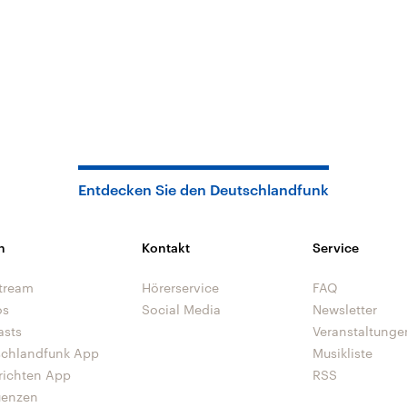
Entdecken Sie den Deutschlandfunk
n
Kontakt
Service
tream
Hörerservice
FAQ
os
Social Media
Newsletter
asts
Veranstaltunge
schlandfunk App
Musikliste
richten App
RSS
uenzen