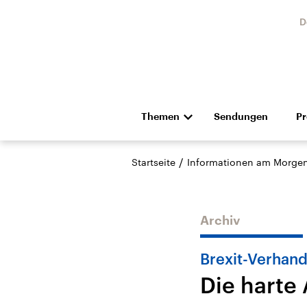
D
Themen
Sendungen
P
Die Nachrichten
Politik
/
Startseite
Informationen am Morge
Hörspiel und Feature
Musik
Archiv
Brexit-Verhan
Die harte 
Landtagswahl Sachsen-
USA
Anhalt 2026
Aktuel