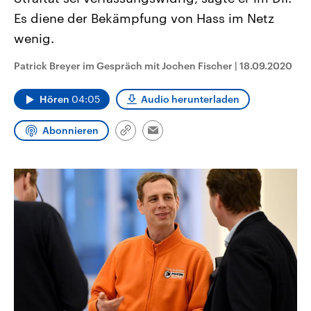
CDU, SPD und FDP regiert.-
aktuelle Weltgeschehen.
Es diene der Bekämpfung von Hass im Netz
Umfragen, Prognosen,
Wahlprogramme, aktuelle Berichte
wenig.
Sendungen
Programm
Podcasts
und Hintergründe zu den Parteien
und Kandidaten der anstehenden
Wahl.
Patrick Breyer im Gespräch mit Jochen Fischer
|
18.09.2020
Audio-Archiv
Hören
04:05
Audio herunterladen
Abonnieren
Link
Email
kopieren/teilen