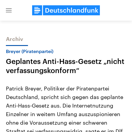
Close
menu
Archiv
Themen
Breyer (Piratenpartei)
Geplantes Anti-Hass-Gesetz „nicht
verfassungskonform“
Patrick Breyer, Politiker der Piratenpartei
Deutschland, spricht sich gegen das geplante
Landtagswahl Sachsen-Anhalt
USA
Anti-Hass-Gesetz aus. Die Internetnutzung
2026
Aktuelle Beiträge, Analys
Alle Informationen
Hintergründe
Einzelner in weitem Umfang auszuspionieren
Sachsen-Anhalt wählt am 6.
Wirtschaftlich und militäri
September 2026 einen neuen
gehören die Vereinigten S
ohne die Voraussetzung einer schweren
Landtag. Seit 2021 wird das
den mächtigsten Ländern 
Straftat sei verfassungswidrig, sagte er im Dlf.
Bundesland von einer Koalition aus
mit großem Einfluss auf d