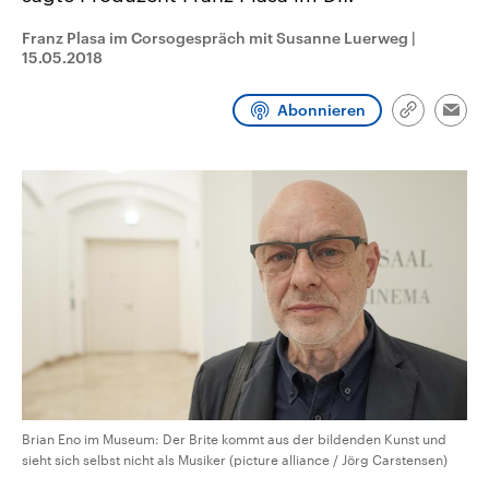
CDU, SPD und FDP regiert.-
aktuelle Weltgeschehen.
Umfragen, Prognosen,
Franz Plasa im Corsogespräch mit Susanne Luerweg
|
Wahlprogramme, aktuelle Berichte
15.05.2018
Sendungen
Programm
Podcasts
und Hintergründe zu den Parteien
und Kandidaten der anstehenden
Wahl.
Abonnieren
Link
Audio-Archiv
Emai
kopieren/te
Brian Eno im Museum: Der Brite kommt aus der bildenden Kunst und
sieht sich selbst nicht als Musiker (picture alliance / Jörg Carstensen)