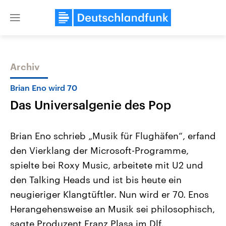
Close
menu
Archiv
Themen
Brian Eno wird 70
Das Universalgenie des Pop
Brian Eno schrieb „Musik für Flughäfen“, erfand
den Vierklang der Microsoft-Programme,
spielte bei Roxy Music, arbeitete mit U2 und
Landtagswahl Sachsen-Anhalt
USA
den Talking Heads und ist bis heute ein
2026
Aktuelle Beiträge, Analys
Alle Informationen
neugieriger Klangtüftler. Nun wird er 70. Enos
Hintergründe
Sachsen-Anhalt wählt am 6.
Wirtschaftlich und militäri
Herangehensweise an Musik sei philosophisch,
September 2026 einen neuen
gehören die Vereinigten S
Landtag. Seit 2021 wird das
den mächtigsten Ländern 
sagte Produzent Franz Plasa im Dlf.
Bundesland von einer Koalition aus
mit großem Einfluss auf d