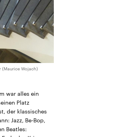
r (Maurice Wojach)
m war alles ein
seinen Platz
t, der klassisches
ann: Jazz, Be-Bop,
en Beatles: