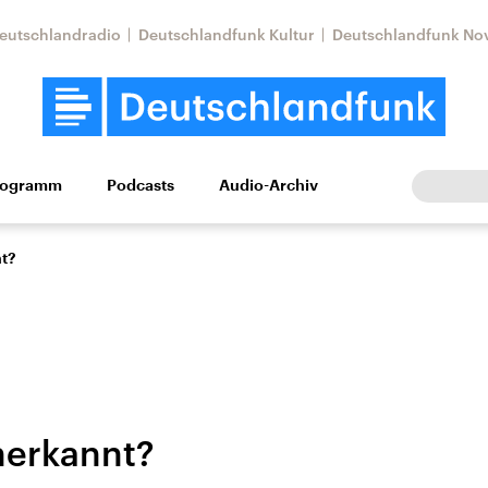
eutschlandradio
Deutschlandfunk Kultur
Deutschlandfunk No
rogramm
Podcasts
Audio-Archiv
Wirtschaft
Wissen
Kultur
Europa
Gesellschaf
nt?
nerkannt?
Nahostkonflikt
Iran
le Beiträge,
Aktuelle Lage und
Aktuelle Lage und