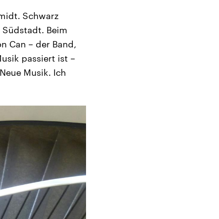
hmidt. Schwarz
r Südstadt. Beim
on Can – der Band,
usik passiert ist –
 Neue Musik. Ich