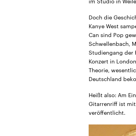
im Studio in Weile
Doch die Geschich
Kanye West sampe
Can sind Pop gewo
Schwellenbach, Mu
Studiengang der F
Konzert in London
Theorie, wesentli
Deutschland bek
Heißt also: Am Ei
Gitarrenriff ist 
veröffentlicht.