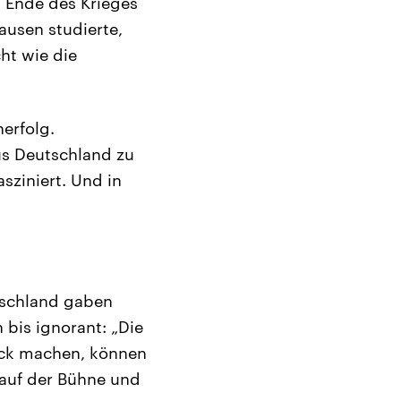
m Ende des Krieges
ausen studierte,
ht wie die
erfolg.
us Deutschland zu
asziniert. Und in
utschland gaben
 bis ignorant: „Die
ock machen, können
 auf der Bühne und