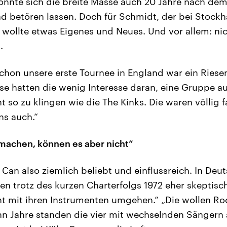
onnte sich die breite Masse auch 20 Jahre nach de
 betören lassen. Doch für Schmidt, der bei Stockh
r wollte etwas Eigenes und Neues. Und vor allem: nic
.
chon unsere erste Tournee in England war ein Riesen
se hatten die wenig Interesse daran, eine Gruppe a
t so zu klingen wie die The Kinks. Die waren völlig f
ns auch.“
machen, können es aber nicht“
Can also ziemlich beliebt und einflussreich. In De
ten trotz des kurzen Charterfolgs 1972 eher skeptisch
ht mit ihren Instrumenten umgehen.“ „Die wollen R
ehn Jahre standen die vier mit wechselnden Sängern