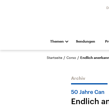
D
Themen
Sendungen
P
Die Nachrichten
Politik
/
/
Startseite
Corso
Endlich anerkan
Hörspiel und Feature
Musik
Archiv
50 Jahre Can
Endlich a
Landtagswahl Sachsen-
USA
Anhalt 2026
Aktuel