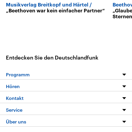
Musikverlag Breitkopf und Härtel
Beethov
„Beethoven war kein einfacher Partner“
„Glaub
Sternen
Entdecken Sie den Deutschlandfunk
Programm
Programm
Hören
Alle Sendungen
Livestream
Kontakt
Die Nachrichten
Audios
Hörerservice
Service
Nachrichtenleicht
Podcasts
Social Media
FAQ
Über uns
Neue Beiträge auf dlf.de
Deutschlandfunk App
Newsletter
Deutschlandradio
Themen-Schwerpunkte