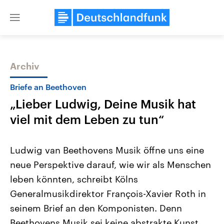
Close
menu
Archiv
Themen
Briefe an Beethoven
„Lieber Ludwig, Deine Musik hat
viel mit dem Leben zu tun“
Ludwig van Beethovens Musik öffne uns eine
neue Perspektive darauf, wie wir als Menschen
Landtagswahl Sachsen-Anhalt
USA
leben könnten, schreibt Kölns
2026
Aktuelle Beiträge, Analys
Alle Informationen
Hintergründe
Generalmusikdirektor François-Xavier Roth in
Sachsen-Anhalt wählt am 6.
Wirtschaftlich und militäri
September 2026 einen neuen
gehören die Vereinigten S
seinem Brief an den Komponisten. Denn
Landtag. Seit 2021 wird das
den mächtigsten Ländern 
Beethovens Musik sei keine abstrakte Kunst,
Bundesland von einer Koalition aus
mit großem Einfluss auf d