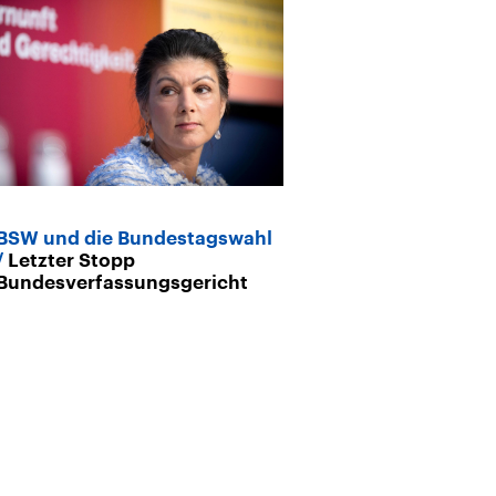
BSW und die Bundestagswahl
Archiv
Letzter Stopp
Soziologe Özv
Bundesverfassungsgericht
und BSW mit E
migrantische 