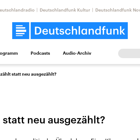
eutschlandradio
Deutschlandfunk Kultur
Deutschlandfunk No
rogramm
Podcasts
Audio-Archiv
Wirtschaft
Wissen
Kultur
Europa
Gesellschaf
ählt statt neu ausgezählt?
 statt neu ausgezählt?
Nahostkonflikt
Iran
le Beiträge,
Aktuelle Lage und
Aktuelle Lage und