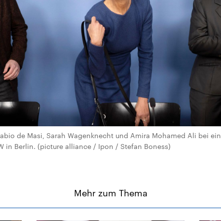
io de Masi, Sarah Wagenknecht und Amira Mohamed Ali bei eine
in Berlin. (picture alliance / Ipon / Stefan Boness)
Mehr zum Thema