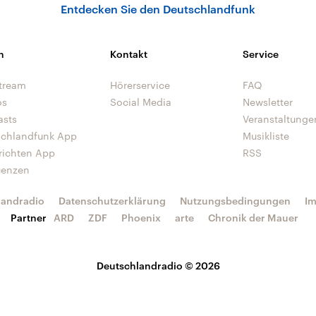
Entdecken Sie den Deutschlandfunk
n
Kontakt
Service
tream
Hörerservice
FAQ
os
Social Media
Newsletter
asts
Veranstaltunge
schlandfunk App
Musikliste
richten App
RSS
uenzen
landradio
Datenschutzerklärung
Nutzungsbedingungen
I
Partner
ARD
ZDF
Phoenix
arte
Chronik der Mauer
Deutschlandradio © 2026