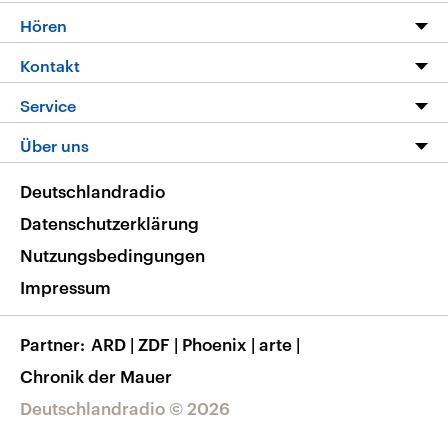
Programm
Hören
Alle Sendungen
Livestream
Kontakt
Die Nachrichten
Audios
Hörerservice
Service
Nachrichtenleicht
Podcasts
Social Media
FAQ
Über uns
Neue Beiträge auf dlf.de
Deutschlandfunk App
Newsletter
Deutschlandradio
Themen-Schwerpunkte
Nachrichten App
Deutschlandradio
Veranstaltungen
Presse
Frequenzen
Datenschutzerklärung
Musikliste
Ausbildung und Karriere
Nutzungsbedingungen
RSS
Transparenz
Impressum
Korrekturen
Barrierefreiheit
Partner
ARD
|
ZDF
|
Phoenix
|
arte
|
Chronik der Mauer
Deutschlandradio © 2026