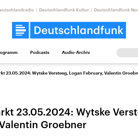
eutschlandradio
Deutschlandfunk Kultur
Deutschlandfunk No
rogramm
Podcasts
Audio-Archiv
Wirtschaft
Wissen
Kultur
Europa
Gesellschaf
t 23.05.2024: Wytske Versteeg, Logan February, Valentin Groeb
kt 23.05.2024: Wytske Vers
 Valentin Groebner
Nahostkonflikt
Iran
le Beiträge,
Aktuelle Lage und
Aktuelle Lage und