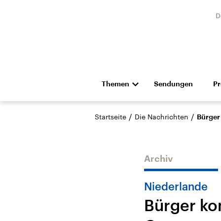
D
Themen
Sendungen
P
Die Nachrichten
Politik
/
/
Startseite
Die Nachrichten
Bürger
Hörspiel und Feature
Musik
Archiv
Niederlande
Bürger ko
Landtagswahl Sachsen-
USA
Anhalt 2026
Aktuel