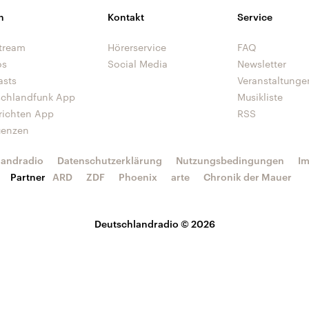
n
Kontakt
Service
tream
Hörerservice
FAQ
os
Social Media
Newsletter
asts
Veranstaltunge
schlandfunk App
Musikliste
richten App
RSS
uenzen
landradio
Datenschutzerklärung
Nutzungsbedingungen
I
Partner
ARD
ZDF
Phoenix
arte
Chronik der Mauer
Deutschlandradio © 2026