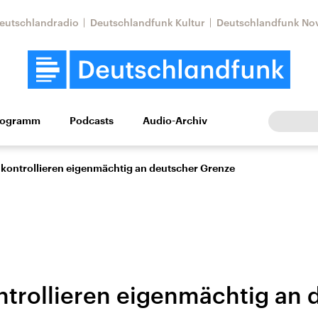
eutschlandradio
Deutschlandfunk Kultur
Deutschlandfunk No
rogramm
Podcasts
Audio-Archiv
Wirtschaft
Wissen
Kultur
Europa
Gesellschaf
 kontrollieren eigenmächtig an deutscher Grenze
ntrollieren eigenmächtig an 
Nahostkonflikt
Iran
le Beiträge,
Aktuelle Lage und
Aktuelle Lage und