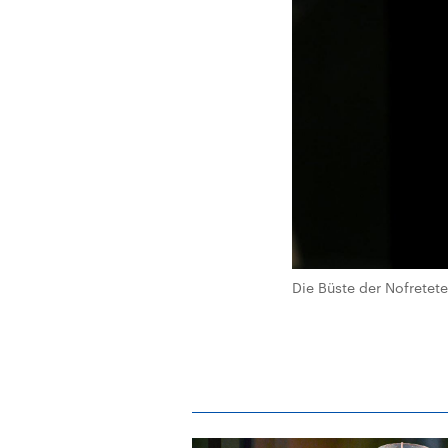
Die Büste der Nofretete