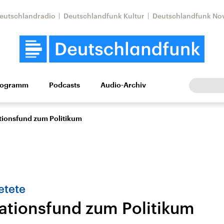
eutschlandradio
Deutschlandfunk Kultur
Deutschlandfunk No
rogramm
Podcasts
Audio-Archiv
Wirtschaft
Wissen
Kultur
Europa
Gesellschaf
ionsfund zum Politikum
etete
tionsfund zum Politikum
Nahostkonflikt
Iran
le Beiträge,
Aktuelle Lage und
Aktuelle Lage und