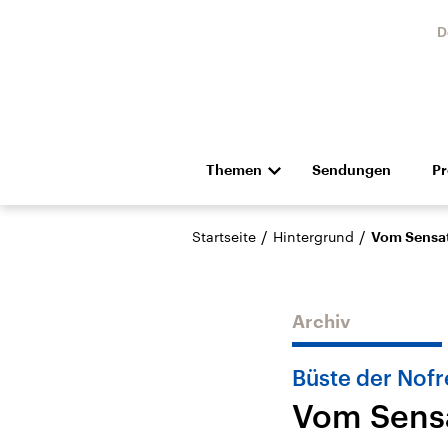
D
Themen
Sendungen
P
Die Nachrichten
Politik
/
/
Startseite
Hintergrund
Vom Sensat
Hörspiel und Feature
Musik
Archiv
Büste der Nofr
Vom Sensa
Landtagswahl Sachsen-
USA
Anhalt 2026
Aktuel