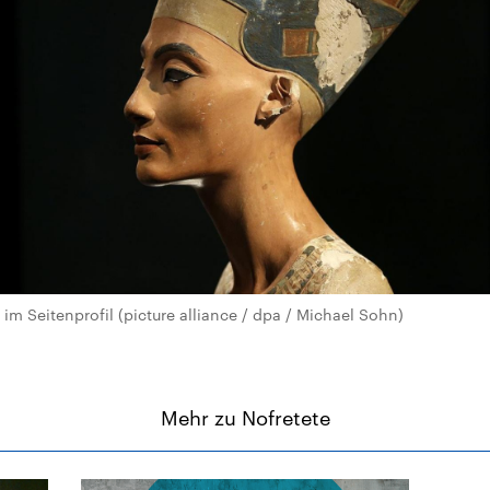
 im Seitenprofil (picture alliance / dpa / Michael Sohn)
Mehr zu Nofretete