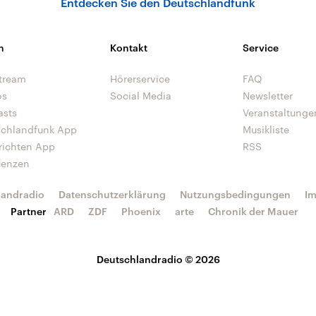
Entdecken Sie den Deutschlandfunk
n
Kontakt
Service
tream
Hörerservice
FAQ
os
Social Media
Newsletter
asts
Veranstaltunge
schlandfunk App
Musikliste
richten App
RSS
uenzen
landradio
Datenschutzerklärung
Nutzungsbedingungen
I
Partner
ARD
ZDF
Phoenix
arte
Chronik der Mauer
Deutschlandradio © 2026