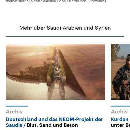
thematisieren (picture alliance / dpa / Bernd von Jutrczenka)
Mehr über Saudi-Arabien und Syrien
Archiv
Archiv
Deutschland und das NEOM-Projekt der
Kurden 
Saudis
Blut, Sand und Beton
unter B