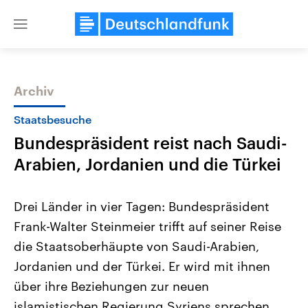
Close
menu
Archiv
Themen
Staatsbesuche
Bundespräsident reist nach Saudi-
Arabien, Jordanien und die Türkei
Drei Länder in vier Tagen: Bundespräsident
Frank-Walter Steinmeier trifft auf seiner Reise
Landtagswahl Sachsen-Anhalt
USA
die Staatsoberhäupte von Saudi-Arabien,
2026
Aktuelle Beiträge, Analys
Alle Informationen
Hintergründe
Jordanien und der Türkei. Er wird mit ihnen
Sachsen-Anhalt wählt am 6.
Wirtschaftlich und militäri
September 2026 einen neuen
gehören die Vereinigten S
über ihre Beziehungen zur neuen
Landtag. Seit 2021 wird das
den mächtigsten Ländern 
islamistischen Regierung Syriens sprechen.
Bundesland von einer Koalition aus
mit großem Einfluss auf d