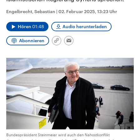
CDU, SPD und FDP regiert.-
aktuelle Weltgeschehen.
Umfragen, Prognosen,
Engelbrecht, Sebastian
|
02. Februar 2025, 13:23 Uhr
Wahlprogramme, aktuelle Berichte
Sendungen
Programm
Podcasts
und Hintergründe zu den Parteien
und Kandidaten der anstehenden
Hören
01:48
Audio herunterladen
Wahl.
Audio-Archiv
Abonnieren
Link
Email
kopieren/teilen
Bundespräsident Steinmeier wird auch den Nahostkonflikt