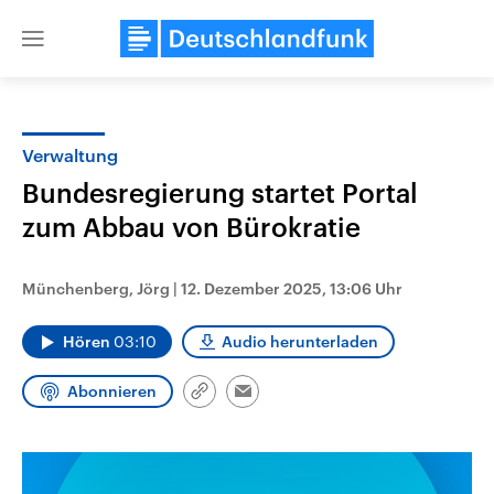
Close
menu
Verwaltung
Themen
Bundesregierung startet Portal
zum Abbau von Bürokratie
Münchenberg, Jörg
|
12. Dezember 2025, 13:06 Uhr
Hören
03:10
Audio herunterladen
Landtagswahl Sachsen-Anhalt
USA
Abonnieren
Link
Email
2026
Aktuelle Beiträge, Analys
kopieren/teilen
Alle Informationen
Hintergründe
Sachsen-Anhalt wählt am 6.
Wirtschaftlich und militäri
September 2026 einen neuen
gehören die Vereinigten S
Landtag. Seit 2021 wird das
den mächtigsten Ländern 
Bundesland von einer Koalition aus
mit großem Einfluss auf d