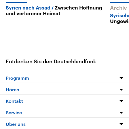
Syrien nach Assad
Zwischen Hoffnung
Archiv
und verlorener Heimat
Syrisch
Ungewis
Entdecken Sie den Deutschlandfunk
Programm
Programm
Hören
Alle Sendungen
Livestream
Kontakt
Die Nachrichten
Audios
Hörerservice
Service
Nachrichtenleicht
Podcasts
Social Media
FAQ
Über uns
Neue Beiträge auf dlf.de
Deutschlandfunk App