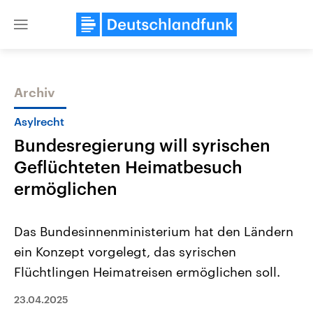
Close
menu
Archiv
Themen
Asylrecht
Bundesregierung will syrischen
Geflüchteten Heimatbesuch
ermöglichen
Das Bundesinnenministerium hat den Ländern
Landtagswahl Sachsen-Anhalt
USA
ein Konzept vorgelegt, das syrischen
2026
Aktuelle Beiträge, Analys
Alle Informationen
Hintergründe
Flüchtlingen Heimatreisen ermöglichen soll.
Sachsen-Anhalt wählt am 6.
Wirtschaftlich und militäri
September 2026 einen neuen
gehören die Vereinigten S
Landtag. Seit 2021 wird das
23.04.2025
den mächtigsten Ländern 
Bundesland von einer Koalition aus
mit großem Einfluss auf d