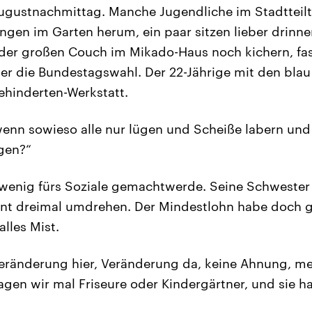
 Augustnachmittag. Manche Jugendliche im Stadtteiltr
ngen im Garten herum, ein paar sitzen lieber drinn
der großen Couch im Mikado-Haus noch kichern, fass
er die Bundestagswahl. Der 22-Jährige mit den bla
Behinderten-Werkstatt.
nn sowieso alle nur lügen und Scheiße labern und 
agen?“
u wenig fürs Soziale gemachtwerde. Seine Schwester
ent dreimal umdrehen. Der Mindestlohn habe doch g
alles Mist.
eränderung hier, Veränderung da, keine Ahnung, me
gen wir mal Friseure oder Kindergärtner, und sie ha