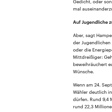
Gedicht, oder so
mal auseinanderzu
Auf Jugendliche 
Aber, sagt Hampel
der Jugendlichen 
oder die Energiepo
Mittdreißiger: Geh
beweihräuchert eu
Wünsche.
Wenn am 24. Sept
Wähler deutlich i
dürfen. Rund 9,4 
rund 22,3 Million