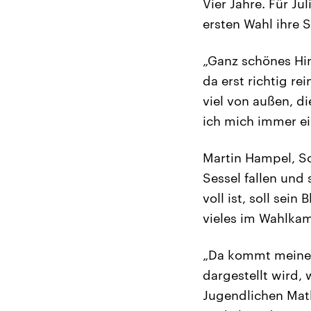
Vier Jahre. Für Ju
ersten Wahl ihre 
„Ganz schönes Hi
da erst richtig re
viel von außen, di
ich mich immer ein
Martin Hampel, So
Sessel fallen und
voll ist, soll sei
vieles im Wahlkamp
„Da kommt meiner 
dargestellt wird, 
Jugendlichen Math