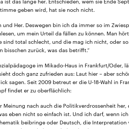
lia ist das lange her. Entschieden, wem sie Ende Sep
Stimme geben wird, hat sie noch nicht.
n und Her. Deswegen bin ich da immer so im Zwiesp
inlesen, um mein Urteil da fällen zu können. Man hö
e sind total schlecht, und die mag ich nicht, oder s
 bisschen zurück, was das betrifft.“
zialpädagoge im Mikado-Haus in Frankfurt/Oder, läs
 sieht doch ganz zufrieden aus: Laut hier – aber sc
n Blick sagen. Seit 2009 betreut er die U-18-Wahl in F
f findet er zu oberflächlich:
Meinung nach auch die Politikverdrossenheit her, 
was eben nicht so einfach ist. Und ich darf, wenn ic
ematik beibringe oder Deutsch, die Interpretation