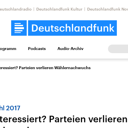
eutschlandradio
Deutschlandfunk Kultur
Deutschlandfunk No
rogramm
Podcasts
Audio-Archiv
Wirtschaft
Wissen
Kultur
Europa
Gesellschaf
teressiert? Parteien verlieren Wählernachwuchs
l 2017
teressiert? Parteien verlieren
Nahostkonflikt
Iran
le Beiträge,
Aktuelle Lage und
Aktuelle Lage und