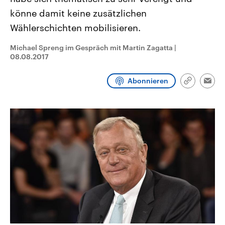
CDU, SPD und FDP regiert.-
aktuelle Weltgeschehen.
könne damit keine zusätzlichen
Umfragen, Prognosen,
Wahlprogramme, aktuelle Berichte
Wählerschichten mobilisieren.
Sendungen
Programm
Podcasts
und Hintergründe zu den Parteien
und Kandidaten der anstehenden
Wahl.
Michael Spreng im Gespräch mit Martin Zagatta
|
Audio-Archiv
08.08.2017
Abonnieren
Link
Emai
kopieren/te