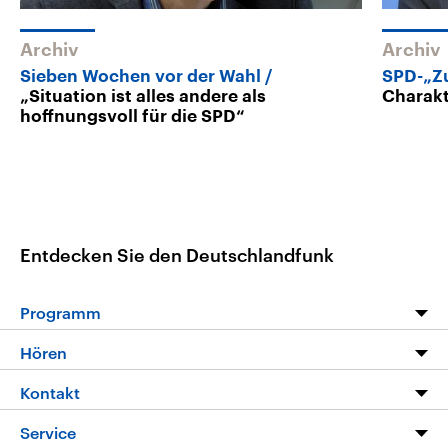
Archiv
Archiv
Sieben Wochen vor der Wahl
SPD-„Z
„Situation ist alles andere als
Charakt
hoffnungsvoll für die SPD“
Entdecken Sie den Deutschlandfunk
Programm
Programm
Hören
Alle Sendungen
Livestream
Kontakt
Die Nachrichten
Audios
Hörerservice
Service
Nachrichtenleicht