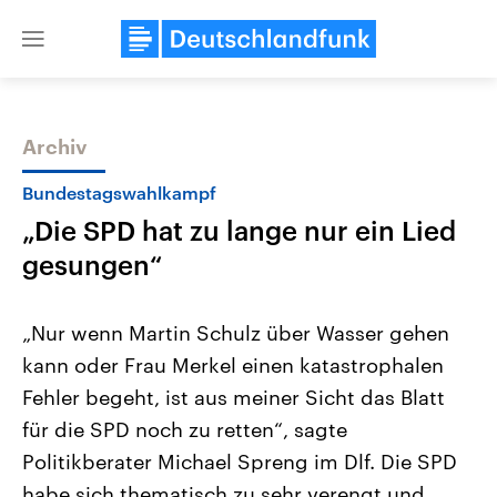
Close
menu
Archiv
Themen
Bundestagswahlkampf
„Die SPD hat zu lange nur ein Lied
gesungen“
„Nur wenn Martin Schulz über Wasser gehen
kann oder Frau Merkel einen katastrophalen
Landtagswahl Sachsen-Anhalt
USA
Fehler begeht, ist aus meiner Sicht das Blatt
2026
Aktuelle Beiträge, Analys
Alle Informationen
Hintergründe
für die SPD noch zu retten“, sagte
Sachsen-Anhalt wählt am 6.
Wirtschaftlich und militäri
September 2026 einen neuen
gehören die Vereinigten S
Politikberater Michael Spreng im Dlf. Die SPD
Landtag. Seit 2021 wird das
den mächtigsten Ländern 
habe sich thematisch zu sehr verengt und
Bundesland von einer Koalition aus
mit großem Einfluss auf d