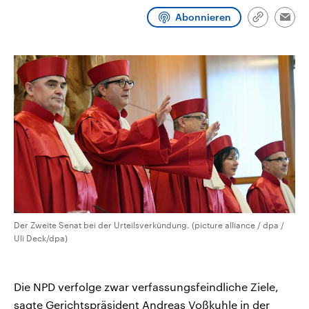
CDU, SPD und FDP regiert.-
aktuelle Weltgeschehen.
Abonnieren
Umfragen, Prognosen,
Link
Emai
Wahlprogramme, aktuelle Berichte
kopieren/te
Sendungen
Programm
Podcasts
und Hintergründe zu den Parteien
und Kandidaten der anstehenden
Wahl.
Audio-Archiv
Der Zweite Senat bei der Urteilsverkündung. (picture alliance / dpa /
Uli Deck/dpa)
Die NPD verfolge zwar verfassungsfeindliche Ziele,
sagte Gerichtspräsident Andreas Voßkuhle in der