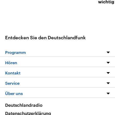
wichtig
Entdecken Sie den Deutschlandfunk
Programm
Programm
Hören
Alle Sendungen
Livestream
Kontakt
Die Nachrichten
Audios
Hörerservice
Service
Nachrichtenleicht
Podcasts
Social Media
FAQ
Über uns
Neue Beiträge auf dlf.de
Deutschlandfunk App
Newsletter
Deutschlandradio
Themen-Schwerpunkte
Nachrichten App
Deutschlandradio
Veranstaltungen
Presse
Frequenzen
Datenschutzerklärung