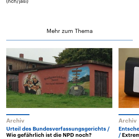
(nch/jasi)
Mehr zum Thema
Archiv
Archiv
Urteil des Bundesverfassungsgerichts
Entsche
Wie gefährlich ist die NPD noch?
Extrem