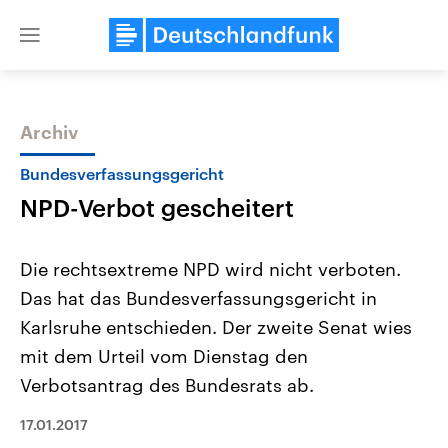
Close
menu
Archiv
Themen
Bundesverfassungsgericht
NPD-Verbot gescheitert
Die rechtsextreme NPD wird nicht verboten.
Das hat das Bundesverfassungsgericht in
Karlsruhe entschieden. Der zweite Senat wies
Landtagswahl Sachsen-Anhalt
USA
mit dem Urteil vom Dienstag den
2026
Aktuelle Beiträge, Analys
Alle Informationen
Verbotsantrag des Bundesrats ab.
Hintergründe
Sachsen-Anhalt wählt am 6.
Wirtschaftlich und militäri
September 2026 einen neuen
gehören die Vereinigten S
17.01.2017
Landtag. Seit 2021 wird das
den mächtigsten Ländern 
Bundesland von einer Koalition aus
mit großem Einfluss auf d