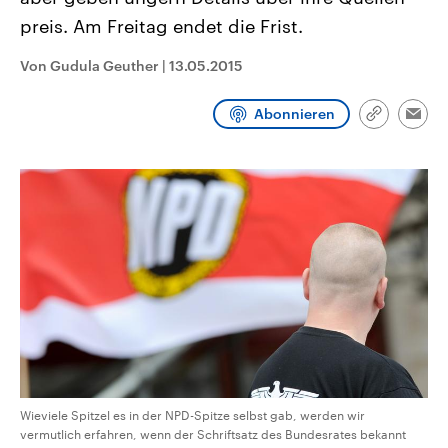
aktuelle Weltgeschehen.
Diese wird wie die Hisboll
preis. Am Freitag endet die Frist.
Libanon vom Iran unterstüt
Sendungen
Programm
Podcasts
Von Gudula Geuther
|
13.05.2015
Audio-Archiv
Abonnieren
Link
Emai
kopieren/te
Wieviele Spitzel es in der NPD-Spitze selbst gab, werden wir
vermutlich erfahren, wenn der Schriftsatz des Bundesrates bekannt