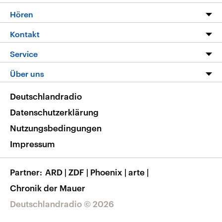
Programm
Hören
Alle Sendungen
Livestream
Kontakt
Die Nachrichten
Audios
Hörerservice
Service
Nachrichtenleicht
Podcasts
Social Media
FAQ
Über uns
Neue Beiträge auf dlf.de
Deutschlandfunk App
Newsletter
Deutschlandradio
Themen-Schwerpunkte
Nachrichten App
Deutschlandradio
Veranstaltungen
Presse
Frequenzen
Datenschutzerklärung
Musikliste
Ausbildung und Karriere
Nutzungsbedingungen
RSS
Transparenz
Impressum
Korrekturen
Barrierefreiheit
Partner
ARD
|
ZDF
|
Phoenix
|
arte
|
Chronik der Mauer
Deutschlandradio © 2026