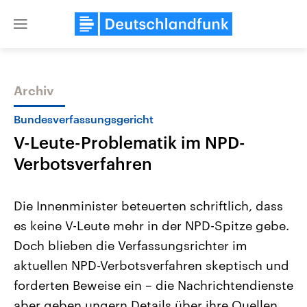
Close
menu
Archiv
Themen
Bundesverfassungsgericht
V-Leute-Problematik im NPD-
Verbotsverfahren
Die Innenminister beteuerten schriftlich, dass
es keine V-Leute mehr in der NPD-Spitze gebe.
USA
Nahostkonflikt
Doch blieben die Verfassungsrichter im
Aktuelle Beiträge, Analysen und
Aktuelle Lage und Hinter
Der Überfall der palästine
Hintergründe
aktuellen NPD-Verbotsverfahren skeptisch und
Wirtschaftlich und militärisch
Terrororganisation Hamas
gehören die Vereinigten Staaten zu
Oktober 2023 auf Israel ha
forderten Beweise ein – die Nachrichtendienste
den mächtigsten Ländern der Erde,
Region wieder die Gewalt 
aber geben ungern Details über ihre Quellen
mit großem Einfluss auf das
Israel möchte die Hamas z