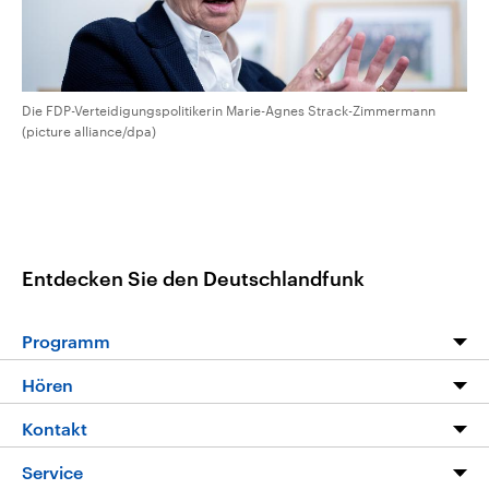
Die FDP-Verteidigungspolitikerin Marie-Agnes Strack-Zimmermann
(picture alliance/dpa)
Entdecken Sie den Deutschlandfunk
Programm
Programm
Hören
Alle Sendungen
Livestream
Kontakt
Die Nachrichten
Audios
Hörerservice
Service
Nachrichtenleicht