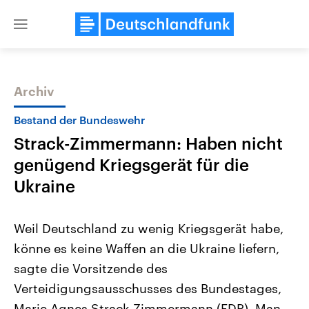
Close
menu
Archiv
Themen
Bestand der Bundeswehr
Strack-Zimmermann: Haben nicht
genügend Kriegsgerät für die
Ukraine
Weil Deutschland zu wenig Kriegsgerät habe,
Landtagswahl Sachsen-Anhalt
USA
könne es keine Waffen an die Ukraine liefern,
2026
Aktuelle Beiträge, Analys
Alle Informationen
Hintergründe
sagte die Vorsitzende des
Sachsen-Anhalt wählt am 6.
Wirtschaftlich und militäri
September 2026 einen neuen
gehören die Vereinigten S
Verteidigungsausschusses des Bundestages,
Landtag. Seit 2021 wird das
den mächtigsten Ländern 
Bundesland von einer Koalition aus
Marie-Agnes Strack-Zimmermann (FDP). Man
mit großem Einfluss auf d