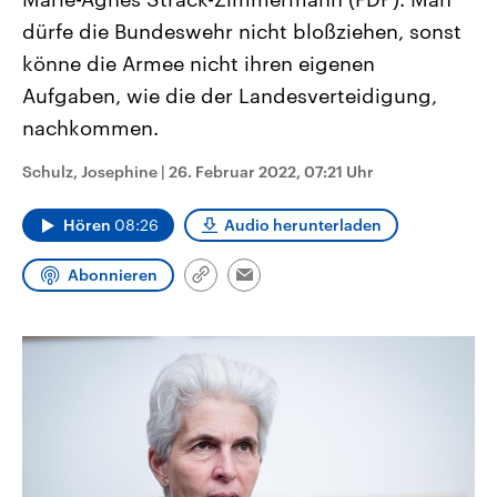
CDU, SPD und FDP regiert.-
aktuelle Weltgeschehen.
dürfe die Bundeswehr nicht bloßziehen, sonst
Umfragen, Prognosen,
Wahlprogramme, aktuelle Berichte
könne die Armee nicht ihren eigenen
Sendungen
Programm
Podcasts
und Hintergründe zu den Parteien
und Kandidaten der anstehenden
Aufgaben, wie die der Landesverteidigung,
Wahl.
Audio-Archiv
nachkommen.
Schulz, Josephine
|
26. Februar 2022, 07:21 Uhr
Hören
08:26
Audio herunterladen
Abonnieren
Link
Email
kopieren/teilen