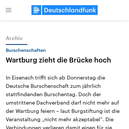
Close
menu
Archiv
Themen
Burschenschaften
Wartburg zieht die Brücke hoch
In Eisenach trifft sich ab Donnerstag die
Deutsche Burschenschaft zum jährlich
stattfindenden Burschentag. Doch der
Landtagswahl Sachsen-Anhalt
USA
umstrittene Dachverband darf nicht mehr auf
2026
Aktuelle Beiträge, Analys
Alle Informationen
der Wartburg feiern – laut Burgstiftung ist die
Hintergründe
Sachsen-Anhalt wählt am 6.
Wirtschaftlich und militäri
Veranstaltung „nicht mehr akzeptabel“. Die
September 2026 einen neuen
gehören die Vereinigten S
Landtag. Seit 2021 wird das
den mächtigsten Ländern 
Verbindungen verlieren damit einen für sie
Bundesland von einer Koalition aus
mit großem Einfluss auf d