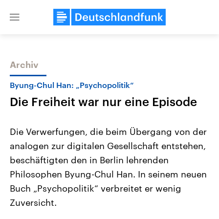
Close
menu
Archiv
Themen
Byung-Chul Han: „Psychopolitik“
Die Freiheit war nur eine Episode
Die Verwerfungen, die beim Übergang von der
analogen zur digitalen Gesellschaft entstehen,
beschäftigten den in Berlin lehrenden
Landtagswahl Sachsen-Anhalt
USA
Philosophen Byung-Chul Han. In seinem neuen
2026
Aktuelle Beiträge, Analys
Alle Informationen
Buch „Psychopolitik“ verbreitet er wenig
Hintergründe
Sachsen-Anhalt wählt am 6.
Wirtschaftlich und militäri
Zuversicht.
September 2026 einen neuen
gehören die Vereinigten S
Landtag. Seit 2021 wird das
den mächtigsten Ländern 
Bundesland von einer Koalition aus
mit großem Einfluss auf d