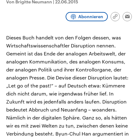
Von Brigitte Neumann
|
22.06.2015
CDU, SPD und FDP regiert.-
aktuelle Weltgeschehen.
Umfragen, Prognosen,
Wahlprogramme, aktuelle Berichte
Abonnieren
Sendungen
Programm
Podcasts
und Hintergründe zu den Parteien
Link
Emai
und Kandidaten der anstehenden
kopieren/te
Wahl.
Audio-Archiv
Dieses Buch handelt von den Folgen dessen, was
Wirtschaftswissenschaftler Disruption nennen.
Gemeint ist das Ende der analogen Arbeitswelt, der
analogen Kommunikation, des analogen Konsums,
der analogen Politik und ihrer Kontrollorgane, der
analogen Presse. Die Devise dieser Disruption lautet:
„Let go of the past!“ – auf Deutsch etwa: Kümmere
dich nicht darum, wie irgendwas früher lief. In
Zukunft wird es jedenfalls anders laufen. Disruption
bedeutet Abbruch und Neuanfang – woanders.
Nämlich in der digitalen Sphäre. Ganz so, als hätten
wir es mit zwei Welten zu tun, zwischen denen keine
Verbindung besteht. Byun-Chul Han argumentiert in