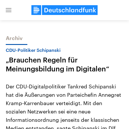
Close
menu
Archiv
Themen
CDU-Politiker Schipanski
„Brauchen Regeln für
Meinungsbildung im Digitalen“
Der CDU-Digitalpolitiker Tankred Schipanski
hat die Äußerungen von Parteichefin Annegret
Landtagswahl Sachsen-Anhalt
USA
Kramp-Karrenbauer verteidigt. Mit den
2026
Aktuelle Beiträge, Analys
Alle Informationen
Hintergründe
sozialen Netzwerken sei eine neue
Sachsen-Anhalt wählt am 6.
Wirtschaftlich und militäri
September 2026 einen neuen
gehören die Vereinigten S
Informationsordnung jenseits der klassischen
Landtag. Seit 2021 wird das
den mächtigsten Ländern 
Medien entstanden, sagte Schipanski im Dlf.
Bundesland von einer Koalition aus
mit großem Einfluss auf d