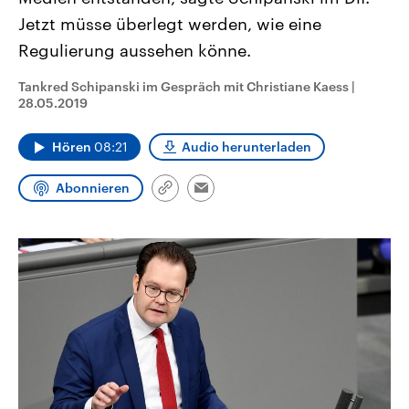
CDU, SPD und FDP regiert.-
aktuelle Weltgeschehen.
Jetzt müsse überlegt werden, wie eine
Umfragen, Prognosen,
Wahlprogramme, aktuelle Berichte
Regulierung aussehen könne.
Sendungen
Programm
Podcasts
und Hintergründe zu den Parteien
und Kandidaten der anstehenden
Wahl.
Tankred Schipanski im Gespräch mit Christiane Kaess
|
Audio-Archiv
28.05.2019
Hören
08:21
Audio herunterladen
Abonnieren
Link
Email
kopieren/teilen