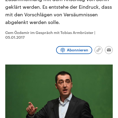
CDU, SPD und FDP regiert.-
aktuelle Weltgeschehen.
geklärt werden. Es entstehe der Eindruck, dass
Umfragen, Prognosen,
Wahlprogramme, aktuelle Berichte
mit den Vorschlägen von Versäumnissen
Sendungen
Programm
Podcasts
und Hintergründe zu den Parteien
und Kandidaten der anstehenden
abgelenkt werden solle.
Wahl.
Audio-Archiv
Cem Özdemir im Gespräch mit Tobias Armbrüster
|
05.01.2017
Abonnieren
Link
Emai
kopieren/te