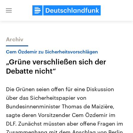
Close
menu
Archiv
Themen
Cem Özdemir zu Sicherheitsvorschlägen
„Grüne verschließen sich der
Debatte nicht“
Die Grünen seien offen für eine Diskussion
über das Sicherheitspapier von
Landtagswahl Sachsen-Anhalt
USA
Bundesinnenminister Thomas de Maizière,
2026
Aktuelle Beiträge, Analys
Alle Informationen
Hintergründe
sagte deren Vorsitzender Cem Özdemir im
Sachsen-Anhalt wählt am 6.
Wirtschaftlich und militäri
September 2026 einen neuen
gehören die Vereinigten S
DLF. Zunächst müssten aber offene Fragen im
Landtag. Seit 2021 wird das
den mächtigsten Ländern 
Zusammenhang mit dem Anschlag von Berlin
Bundesland von einer Koalition aus
mit großem Einfluss auf d