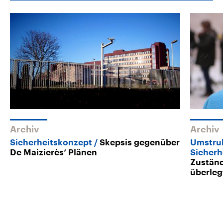
Archiv
Archiv
Sicherheitskonzept
Skepsis gegenüber
Umstruk
De Maizierès‘ Plänen
Sicherh
Zuständ
überleg