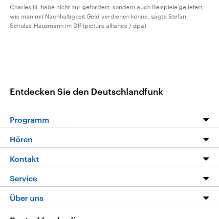
Charles III. habe nicht nur gefordert, sondern auch Beispiele geliefert,
wie man mit Nachhaltigkeit Geld verdienen könne, sagte Stefan
Schulze-Hausmann im Dlf (picture alliance / dpa)
Entdecken Sie den Deutschlandfunk
Programm
Programm
Hören
Alle Sendungen
Livestream
Kontakt
Die Nachrichten
Audios
Hörerservice
Service
Nachrichtenleicht
Podcasts
Social Media
FAQ
Über uns
Neue Beiträge auf dlf.de
Deutschlandfunk App
Newsletter
Deutschlandradio
Themen-Schwerpunkte
Nachrichten App