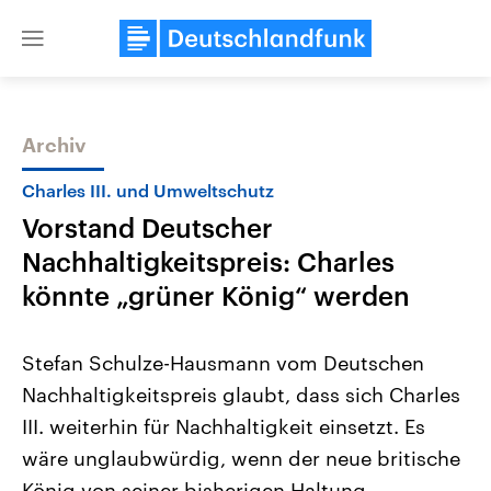
Close
menu
Archiv
Themen
Charles III. und Umweltschutz
Vorstand Deutscher
Nachhaltigkeitspreis: Charles
könnte „grüner König“ werden
Stefan Schulze-Hausmann vom Deutschen
Landtagswahl Sachsen-Anhalt
USA
Nachhaltigkeitspreis glaubt, dass sich Charles
2026
Aktuelle Beiträge, Analys
Alle Informationen
Hintergründe
III. weiterhin für Nachhaltigkeit einsetzt. Es
Sachsen-Anhalt wählt am 6.
Wirtschaftlich und militäri
September 2026 einen neuen
gehören die Vereinigten S
wäre unglaubwürdig, wenn der neue britische
Landtag. Seit 2021 wird das
den mächtigsten Ländern 
Bundesland von einer Koalition aus
König von seiner bisherigen Haltung
mit großem Einfluss auf d