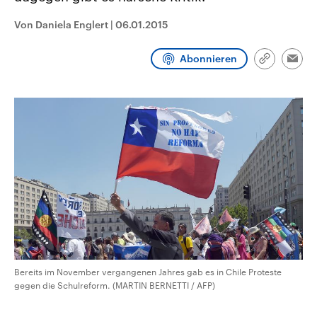
CDU, SPD und FDP regiert.-
aktuelle Weltgeschehen.
Umfragen, Prognosen,
Von Daniela Englert
|
06.01.2015
Wahlprogramme, aktuelle Berichte
Sendungen
Programm
Podcasts
und Hintergründe zu den Parteien
und Kandidaten der anstehenden
Abonnieren
Link
Wahl.
Emai
kopieren/te
Audio-Archiv
Bereits im November vergangenen Jahres gab es in Chile Proteste
gegen die Schulreform. (MARTIN BERNETTI / AFP)