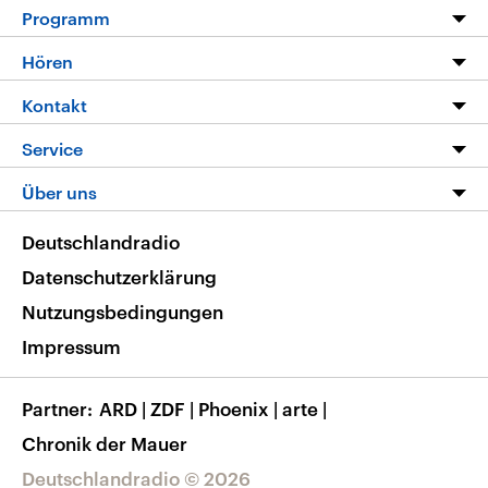
Programm
Programm
Hören
Alle Sendungen
Livestream
Kontakt
Die Nachrichten
Audios
Hörerservice
Service
Nachrichtenleicht
Podcasts
Social Media
FAQ
Über uns
Neue Beiträge auf dlf.de
Deutschlandfunk App
Newsletter
Deutschlandradio
Themen-Schwerpunkte
Nachrichten App
Deutschlandradio
Veranstaltungen
Presse
Frequenzen
Datenschutzerklärung
Musikliste
Ausbildung und Karriere
Nutzungsbedingungen
RSS
Transparenz
Impressum
Korrekturen
Barrierefreiheit
Partner
ARD
|
ZDF
|
Phoenix
|
arte
|
Chronik der Mauer
Deutschlandradio © 2026