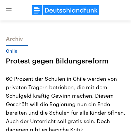
Close
menu
Archiv
Themen
Chile
Protest gegen Bildungsreform
60 Prozent der Schulen in Chile werden von
privaten Trägern betrieben, die mit dem
Schulgeld kräftig Gewinn machen. Diesem
Landtagswahl Sachsen-Anhalt
USA
Geschäft will die Regierung nun ein Ende
2026
Aktuelle Beiträge, Analys
Alle Informationen
bereiten und die Schulen für alle Kinder öffnen.
Hintergründe
Sachsen-Anhalt wählt am 6.
Wirtschaftlich und militäri
Auch der Unterricht soll gratis sein. Doch
September 2026 einen neuen
gehören die Vereinigten S
Landtag. Seit 2021 wird das
den mächtigsten Ländern 
dagegen gibt es harsche Kritik.
Bundesland von einer Koalition aus
mit großem Einfluss auf d