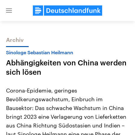
Close
menu
Archiv
Themen
Sinologe Sebastian Heilmann
Abhängigkeiten von China werden
sich lösen
Corona-Epidemie, geringes
Bevölkerungswachstum, Einbruch im
USA
Nahostkonflikt
Bausektor: Das schwache Wachstum in China
Aktuelle Beiträge, Analysen und
Aktuelle Lage und Hinter
Der Überfall der palästine
Hintergründe
bringt 2023 eine Verlagerung von Lieferketten
Wirtschaftlich und militärisch
Terrororganisation Hamas
gehören die Vereinigten Staaten zu
Oktober 2023 auf Israel ha
aus China Richtung Südostasien und Indien –
den mächtigsten Ländern der Erde,
Region wieder die Gewalt 
laut Sinologe Heilmann eine neue Phase der
mit großem Einfluss auf das
Israel möchte die Hamas z