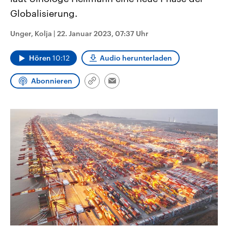
aktuelle Weltgeschehen.
Diese wird wie die Hisboll
Globalisierung.
Libanon vom Iran unterstüt
Sendungen
Programm
Podcasts
Unger, Kolja
|
22. Januar 2023, 07:37 Uhr
Audio-Archiv
Hören
10:12
Audio herunterladen
Abonnieren
Link
Email
kopieren/teilen