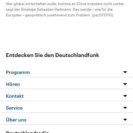
Wer global wirtschaften wolle, komme an China trotzdem nicht vorbei,
sagt der Sinologe Sebastian Heilmann. Das werde – wie für die
Europäer – geopolitisch zunehmend zum Problem. (pa/CFOTO)
Entdecken Sie den Deutschlandfunk
Programm
Programm
Hören
Alle Sendungen
Livestream
Kontakt
Die Nachrichten
Audios
Hörerservice
Service
Nachrichtenleicht
Podcasts
Social Media
FAQ
Über uns
Neue Beiträge auf dlf.de
Deutschlandfunk App
Newsletter
Deutschlandradio
Themen-Schwerpunkte
Nachrichten App