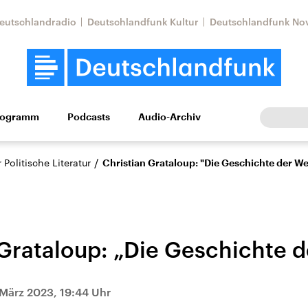
eutschlandradio
Deutschlandfunk Kultur
Deutschlandfunk No
rogramm
Podcasts
Audio-Archiv
Wirtschaft
Wissen
Kultur
Europa
Gesellschaf
/
Politische Literatur
Christian Grataloup: "Die Geschichte der We
 Grataloup: „Die Geschichte d
tkonflikt
Iran
Faktenchecks
 März 2023, 19:44 Uhr
In unseren Faktenc
lle Lage und
Aktuelle Lage und