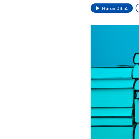
Analysen und
Hinte
Der Üb
Hintergründe
Hören
06:55
Wirtschaftlich und
paläs
militärisch gehören die
Terror
Vereinigten Staaten zu
Hamas
den mächtigsten
auf Is
Ländern der Erde, mit
Regio
großem Einfluss auf das
Gewalt
aktuelle Weltgeschehen.
möcht
zerstö
die Hi
vom Ir