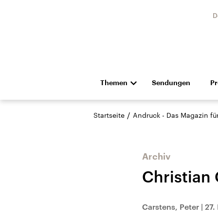
D
Themen
Sendungen
P
Die Nachrichten
Politik
/
Startseite
Andruck - Das Magazin für 
Hörspiel und Feature
Musik
Archiv
Christian
USA
Nahos
Carstens, Peter
|
27.
Aktuelle Beiträge,
Aktue