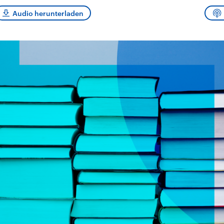
und im TikTok-Kana
rgründe
Hintergründe
erfall der
Der Iran – seit der
„Moment mal“
Audio herunterladen
tinensischen
Islamischen Revolution
überprüfen wir viral
organisation
1979 auch Islamische
Behauptungen auf i
 im Oktober 2023
Republik Iran – ist ein
Wahrheitsgehalt. W
rael hat in der
von einem
kommt eine Aussag
n wieder die
Religionsführer autoritär
Was ist falsch, was
 entfacht. Israel
regierter Staat im Nahen
stimmt? Was kann b
e die Hamas
Osten. Eine Feindschaft
werden – und was is
ren. Diese wird wie
zu Israel und zu den USA
eine Lüge? Kurz.
sbollah im Libanon
ist fest in der
Einordnend.
an unterstützt.
Staatsideologie
Transparent.
verankert.