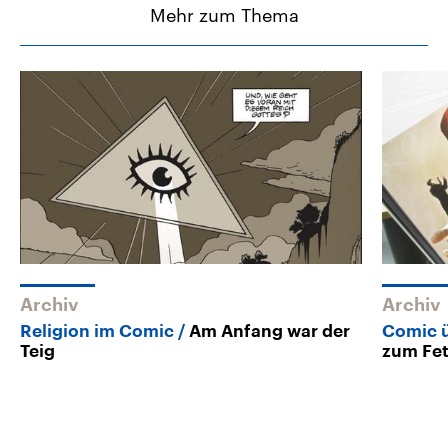
Mehr zum Thema
Archiv
Archiv
Religion im Comic
Am Anfang war der
Comic ü
Teig
zum Fe