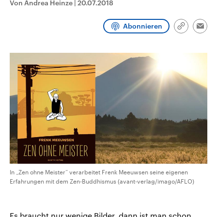
Von Andrea Heinze
|
20.07.2018
CDU, SPD und FDP regiert.-
aktuelle Weltgeschehen.
Umfragen, Prognosen,
Wahlprogramme, aktuelle Berichte
Abonnieren
Sendungen
Programm
Podcasts
und Hintergründe zu den Parteien
Link
Emai
und Kandidaten der anstehenden
kopieren/te
Wahl.
Audio-Archiv
In „Zen ohne Meister“ verarbeitet Frenk Meeuwsen seine eigenen
Erfahrungen mit dem Zen-Buddhismus (avant-verlag/imago/AFLO)
Es braucht nur wenige Bilder, dann ist man schon