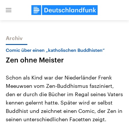
Close
menu
Archiv
Themen
Comic über einen „katholischen Buddhisten“
Zen ohne Meister
Schon als Kind war der Niederländer Frenk
Meeuwsen vom Zen-Buddhismus fasziniert,
den er durch die Bücher im Regal seines Vaters
Landtagswahl Sachsen-Anhalt
USA
kennen gelernt hatte. Später wird er selbst
2026
Aktuelle Beiträge, Analys
Alle Informationen
Buddhist und zeichnet einen Comic, der Zen in
Hintergründe
Sachsen-Anhalt wählt am 6.
Wirtschaftlich und militäri
seinen unterschiedlichen Facetten zeigt.
September 2026 einen neuen
gehören die Vereinigten S
Landtag. Seit 2021 wird das
den mächtigsten Ländern 
Bundesland von einer Koalition aus
mit großem Einfluss auf d