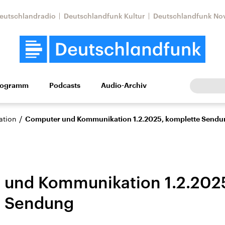
eutschlandradio
Deutschlandfunk Kultur
Deutschlandfunk No
rogramm
Podcasts
Audio-Archiv
Wirtschaft
Wissen
Kultur
Europa
Gesellschaf
/
ation
Computer und Kommunikation 1.2.2025, komplette Sendu
und Kommunikation 1.2.202
e Sendung
Nahostkonflikt
Iran
le Beiträge,
Aktuelle Lage und
Aktuelle Lage und