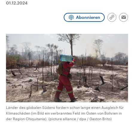
01.12.2024
CDU, SPD und FDP regiert.-
aktuelle Weltgeschehen.
Umfragen, Prognosen,
Wahlprogramme, aktuelle Berichte
Abonnieren
Sendungen
Programm
Podcasts
und Hintergründe zu den Parteien
Link
Emai
und Kandidaten der anstehenden
kopieren/te
Wahl.
Audio-Archiv
Länder des globalen Südens fordern schon lange einen Ausgleich für
Klimaschäden (im Bild ein verbranntes Feld im Osten von Bolivien in
der Region Chiquitania). (picture alliance / dpa / Gaston Brito)