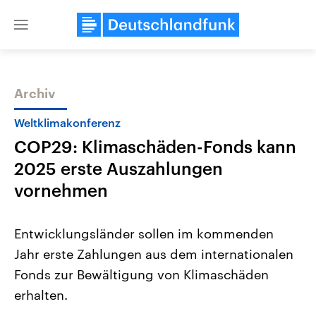
Close
menu
Archiv
Themen
Weltklimakonferenz
COP29: Klimaschäden-Fonds kann
2025 erste Auszahlungen
vornehmen
Entwicklungsländer sollen im kommenden
Landtagswahl Sachsen-Anhalt
USA
Jahr erste Zahlungen aus dem internationalen
2026
Aktuelle Beiträge, Analys
Alle Informationen
Hintergründe
Fonds zur Bewältigung von Klimaschäden
Sachsen-Anhalt wählt am 6.
Wirtschaftlich und militäri
September 2026 einen neuen
gehören die Vereinigten S
erhalten.
Landtag. Seit 2021 wird das
den mächtigsten Ländern 
Bundesland von einer Koalition aus
mit großem Einfluss auf d