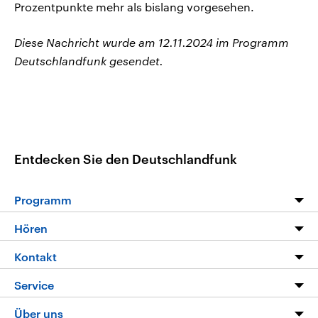
Prozentpunkte mehr als bislang vorgesehen.
Diese Nachricht wurde am 12.11.2024 im Programm
Deutschlandfunk gesendet.
Entdecken Sie den Deutschlandfunk
Programm
Programm
Hören
Alle Sendungen
Livestream
Kontakt
Die Nachrichten
Audios
Hörerservice
Service
Nachrichtenleicht
Podcasts
Social Media
FAQ
Über uns
Neue Beiträge auf dlf.de