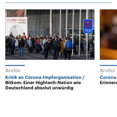
Archiv
Archiv
Kritik an Corona-Impforganisation
Corona
Bitkom: Einer Hightech-Nation wie
Erinner
Deutschland absolut unwürdig