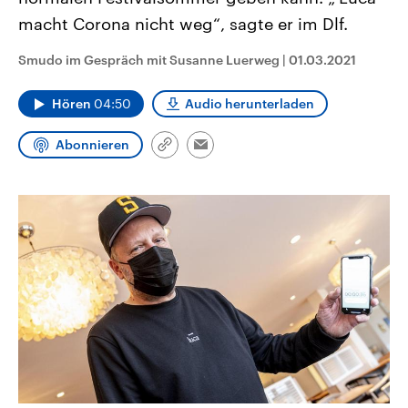
CDU, SPD und FDP regiert.-
aktuelle Weltgeschehen.
macht Corona nicht weg“, sagte er im Dlf.
Umfragen, Prognosen,
Wahlprogramme, aktuelle Berichte
Sendungen
Programm
Podcasts
und Hintergründe zu den Parteien
Smudo im Gespräch mit Susanne Luerweg
|
01.03.2021
und Kandidaten der anstehenden
Wahl.
Audio-Archiv
Hören
04:50
Audio herunterladen
Abonnieren
Link
Email
kopieren/teilen