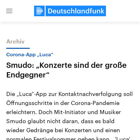
Close
menu
Archiv
Themen
Corona-App „Luca“
Smudo: „Konzerte sind der große
Endgegner“
Die „Luca“-App zur Kontaktnachverfolgung soll
Öffnungsschritte in der Corona-Pandemie
Landtagswahl Sachsen-Anhalt
USA
erleichtern. Doch Mit-Initiator und Musiker
2026
Aktuelle Beiträge, Analys
Alle Informationen
Hintergründe
Smudo glaubt nicht daran, dass es bald
Sachsen-Anhalt wählt am 6.
Wirtschaftlich und militäri
September 2026 einen neuen
gehören die Vereinigten S
wieder Gedränge bei Konzerten und einen
Landtag. Seit 2021 wird das
den mächtigsten Ländern 
normalen Festivalsommer geben kann. „'Luca‘
Bundesland von einer Koalition aus
mit großem Einfluss auf d