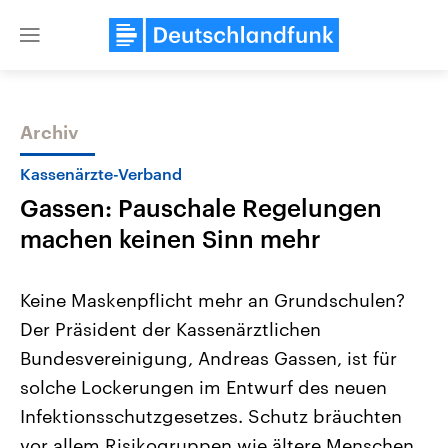
Close
menu
Archiv
Themen
Kassenärzte-Verband
Gassen: Pauschale Regelungen
machen keinen Sinn mehr
Keine Maskenpflicht mehr an Grundschulen?
Der Präsident der Kassenärztlichen
Landtagswahl Sachsen-Anhalt
USA
Bundesvereinigung, Andreas Gassen, ist für
2026
Aktuelle Beiträge, Analys
Alle Informationen
Hintergründe
solche Lockerungen im Entwurf des neuen
Sachsen-Anhalt wählt am 6.
Wirtschaftlich und militäri
September 2026 einen neuen
gehören die Vereinigten S
Infektionsschutzgesetzes. Schutz bräuchten
Landtag. Seit 2021 wird das
den mächtigsten Ländern 
vor allem Risikogruppen wie ältere Menschen.
Bundesland von einer Koalition aus
mit großem Einfluss auf d