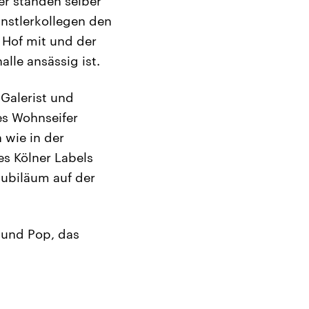
er standen selber
nstlerkollegen den
 Hof mit und der
lle ansässig ist.
 Galerist und
es Wohnseifer
 wie in der
es Kölner Labels
jubiläum auf der
 und Pop, das