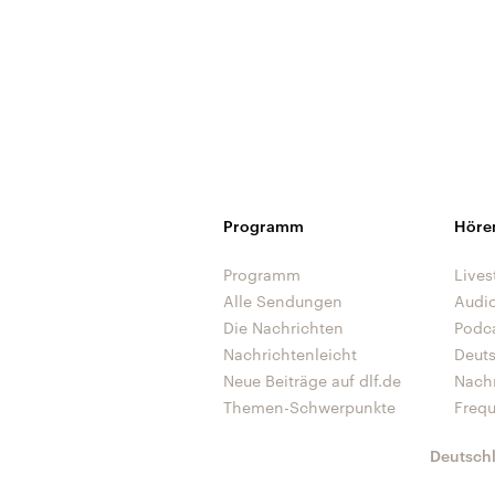
Programm
Höre
Programm
Lives
Alle Sendungen
Audi
Die Nachrichten
Podc
Nachrichtenleicht
Deut
Neue Beiträge auf dlf.de
Nach
Themen-Schwerpunkte
Freq
Deutsch