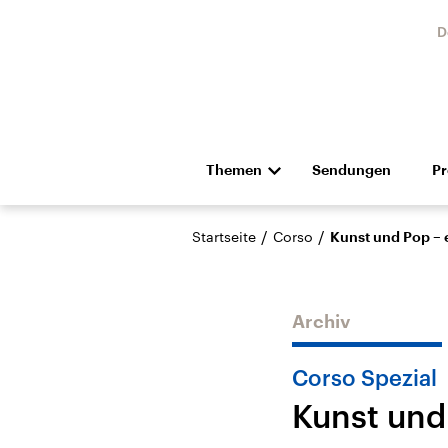
D
Themen
Sendungen
P
Die Nachrichten
Politik
/
/
Startseite
Corso
Kunst und Pop – e
Hörspiel und Feature
Musik
Archiv
Corso Spezial
Kunst und 
Landtagswahl Sachsen-
USA
Anhalt 2026
Aktuel