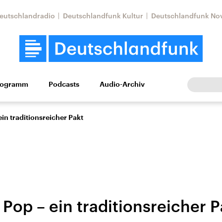
eutschlandradio
Deutschlandfunk Kultur
Deutschlandfunk No
rogramm
Podcasts
Audio-Archiv
Wirtschaft
Wissen
Kultur
Europa
Gesellschaf
in traditionsreicher Pakt
Pop – ein traditionsreicher P
Nahostkonflikt
Iran
le Beiträge,
Aktuelle Lage und
Aktuelle Lage und