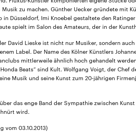
d. Fluxus-Künstler komponierten eigene Stücke od
m Musik zu machen. Günther Uecker gründete mit Kü
in Düsseldorf, Imi Knoebel gestaltete den Ratinger
te spielt im Salon des Amateurs, der in der Kunstha
ler David Lieske ist nicht nur Musiker, sondern auch
genem Label. Der Name des Kölner Künstlers Johann
anclubs mittlerweile ähnlich hoch gehandelt werden
„Honda Beats“ sind Kult. Wolfgang Voigt, der Chef d
seine Musik und seine Kunst zum 20-jährigen Firmen
l über das enge Band der Sympathie zwischen Kunst
hnürt wird.
ng vom 03.10.2013)