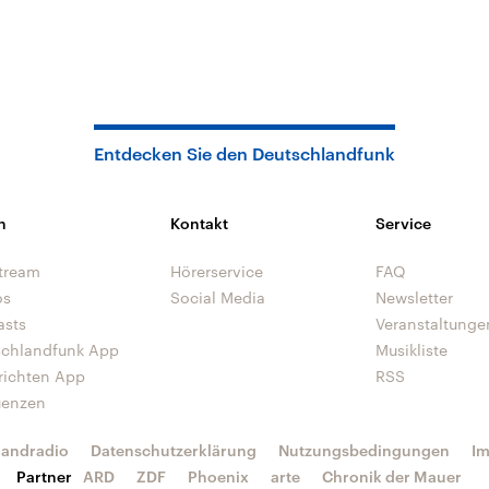
Entdecken Sie den Deutschlandfunk
n
Kontakt
Service
tream
Hörerservice
FAQ
os
Social Media
Newsletter
asts
Veranstaltunge
schlandfunk App
Musikliste
richten App
RSS
uenzen
landradio
Datenschutzerklärung
Nutzungsbedingungen
I
Partner
ARD
ZDF
Phoenix
arte
Chronik der Mauer