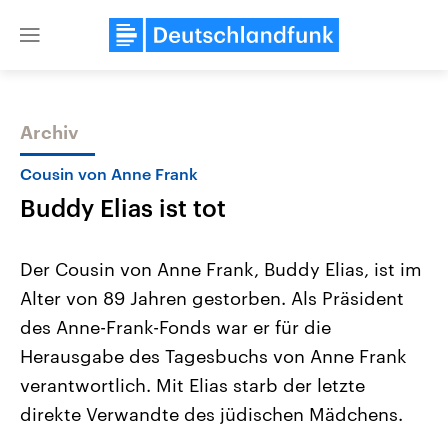
Close
menu
Archiv
Themen
Cousin von Anne Frank
Buddy Elias ist tot
Der Cousin von Anne Frank, Buddy Elias, ist im
Alter von 89 Jahren gestorben. Als Präsident
des Anne-Frank-Fonds war er für die
Landtagswahl Sachsen-Anhalt
USA
Herausgabe des Tagesbuchs von Anne Frank
2026
Aktuelle Beiträge, Analys
Alle Informationen
verantwortlich. Mit Elias starb der letzte
Hintergründe
Sachsen-Anhalt wählt am 6.
Wirtschaftlich und militäri
direkte Verwandte des jüdischen Mädchens.
September 2026 einen neuen
gehören die Vereinigten S
Landtag. Seit 2021 wird das
den mächtigsten Ländern 
Bundesland von einer Koalition aus
mit großem Einfluss auf d