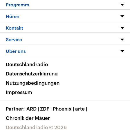
Programm
Programm
Hören
Alle Sendungen
Livestream
Kontakt
Die Nachrichten
Audios
Hörerservice
Service
Nachrichtenleicht
Podcasts
Social Media
FAQ
Über uns
Neue Beiträge auf dlf.de
Deutschlandfunk App
Newsletter
Deutschlandradio
Themen-Schwerpunkte
Nachrichten App
Deutschlandradio
Veranstaltungen
Presse
Frequenzen
Datenschutzerklärung
Musikliste
Ausbildung und Karriere
Nutzungsbedingungen
RSS
Transparenz
Impressum
Korrekturen
Barrierefreiheit
Partner
ARD
|
ZDF
|
Phoenix
|
arte
|
Chronik der Mauer
Deutschlandradio © 2026