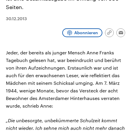
CDU, SPD und FDP regiert.-
aktuelle Weltgeschehen.
Seiten.
Umfragen, Prognosen,
Wahlprogramme, aktuelle Berichte
Sendungen
Programm
Podcasts
und Hintergründe zu den Parteien
30.12.2013
und Kandidaten der anstehenden
Wahl.
Audio-Archiv
Abonnieren
Link
Emai
kopieren/te
Jeder, der bereits als junger Mensch Anne Franks
Tagebuch gelesen hat, war beeindruckt und berührt
von ihren Aufzeichnungen. Erstaunlich war und ist
auch für den erwachsenen Leser, wie reflektiert das
Mädchen mit seinem Schicksal umging. Am 7. März
1944, wenige Monate, bevor das Versteck der acht
Bewohner des Amsterdamer Hinterhauses verraten
wurde, schrieb Anne:
„Die unbesorgte, unbekümmerte Schulzeit kommt
nicht wieder. Ich sehne mich auch nicht mehr danach