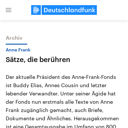
Close
menu
Archiv
Themen
Anne Frank
Sätze, die berühren
Der aktuelle Präsident des Anne-Frank-Fonds
ist Buddy Elias, Annes Cousin und letzter
lebender Verwandter. Unter seiner Ägide hat
Landtagswahl Sachsen-Anhalt
USA
der Fonds nun erstmals alle Texte von Anne
2026
Aktuelle Beiträge, Analys
Alle Informationen
Frank zugänglich gemacht, auch Briefe,
Hintergründe
Sachsen-Anhalt wählt am 6.
Wirtschaftlich und militäri
Dokumente und Ähnliches. Herausgekommen
September 2026 einen neuen
gehören die Vereinigten S
Landtag. Seit 2021 wird das
den mächtigsten Ländern 
ist eine Gesamtausgabe im Umfang von 800
Bundesland von einer Koalition aus
mit großem Einfluss auf d