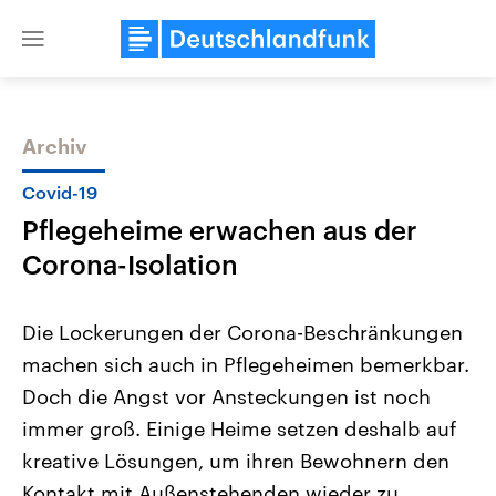
Close
menu
Archiv
Themen
Covid-19
Pflegeheime erwachen aus der
Corona-Isolation
Die Lockerungen der Corona-Beschränkungen
machen sich auch in Pflegeheimen bemerkbar.
Landtagswahl Sachsen-Anhalt
USA
Doch die Angst vor Ansteckungen ist noch
2026
Aktuelle Beiträge, Analys
Alle Informationen
Hintergründe
immer groß. Einige Heime setzen deshalb auf
Sachsen-Anhalt wählt am 6.
Wirtschaftlich und militäri
September 2026 einen neuen
gehören die Vereinigten S
kreative Lösungen, um ihren Bewohnern den
Landtag. Seit 2021 wird das
den mächtigsten Ländern 
Kontakt mit Außenstehenden wieder zu
Bundesland von einer Koalition aus
mit großem Einfluss auf d