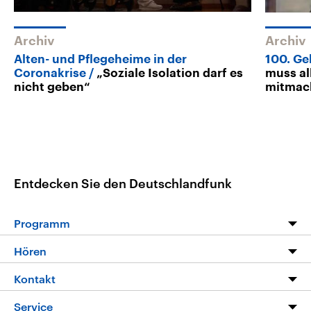
Archiv
Archiv
Alten- und Pflegeheime in der
100. Ge
Coronakrise
„Soziale Isolation darf es
muss al
nicht geben“
mitmac
Entdecken Sie den Deutschlandfunk
Programm
Programm
Hören
Alle Sendungen
Livestream
Kontakt
Die Nachrichten
Audios
Hörerservice
Service