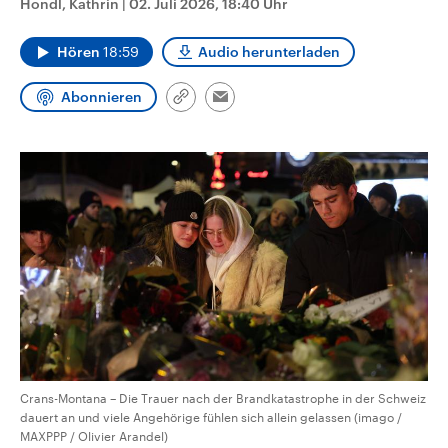
Hondl, Kathrin
|
02. Juli 2026, 18:40 Uhr
CDU, SPD und FDP regiert.-
aktuelle Weltgeschehen.
Umfragen, Prognosen,
Wahlprogramme, aktuelle Berichte
Hören
18:59
Audio herunterladen
Sendungen
Programm
Podcasts
und Hintergründe zu den Parteien
und Kandidaten der anstehenden
Wahl.
Abonnieren
Link
Email
Audio-Archiv
kopieren/teilen
Crans-Montana – Die Trauer nach der Brandkatastrophe in der Schweiz
dauert an und viele Angehörige fühlen sich allein gelassen (imago /
MAXPPP / Olivier Arandel)