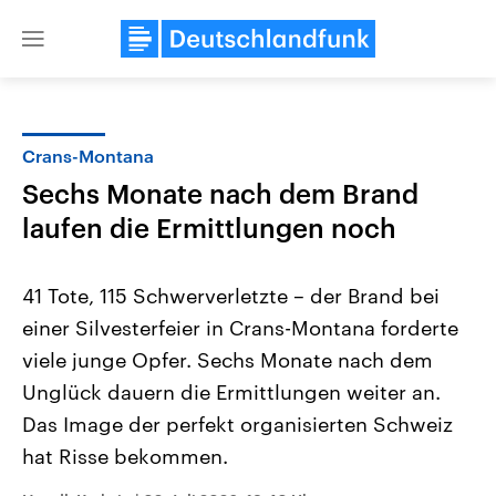
Close
menu
Crans-Montana
Themen
Sechs Monate nach dem Brand
laufen die Ermittlungen noch
41 Tote, 115 Schwerverletzte – der Brand bei
einer Silvesterfeier in Crans-Montana forderte
viele junge Opfer. Sechs Monate nach dem
Landtagswahl Sachsen-Anhalt
USA
Unglück dauern die Ermittlungen weiter an.
2026
Aktuelle Beiträge, Analys
Das Image der perfekt organisierten Schweiz
Alle Informationen
Hintergründe
Sachsen-Anhalt wählt am 6.
Wirtschaftlich und militäri
hat Risse bekommen.
September 2026 einen neuen
gehören die Vereinigten S
Landtag. Seit 2021 wird das
den mächtigsten Ländern 
Bundesland von einer Koalition aus
mit großem Einfluss auf d